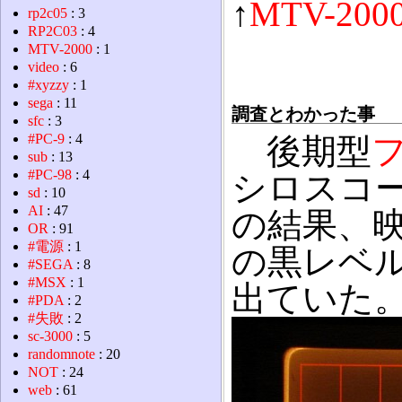
↑
MTV-200
rp2c05
: 3
RP2C03
: 4
MTV-2000
: 1
video
: 6
#xyzzy
: 1
sega
: 11
調査とわかった事
sfc
: 3
#PC-9
: 4
後期型
sub
: 13
#PC-98
: 4
シロスコ
sd
: 10
AI
: 47
の結果、
OR
: 91
#電源
: 1
の黒レベ
#SEGA
: 8
#MSX
: 1
出ていた
#PDA
: 2
#失敗
: 2
sc-3000
: 5
randomnote
: 20
NOT
: 24
web
: 61