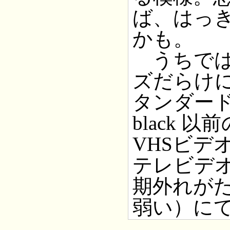
ば、はっ
かも。
うちで
ズだらけ
タンダード信
black
VHSビデ
テレビデ
期外れが
弱い）に