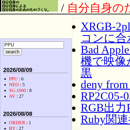
/
自分自身の
XRGB-
コンに合
Bad App
機で映像
黒
2026/08/09
PPU
: 6
deny from
NEO
: 5
SG-1000
: 8
RP2C05-0
AV
: 27
RGB出力
2026/08/08
Ruby関
ORDER
: 1
BY
: 27