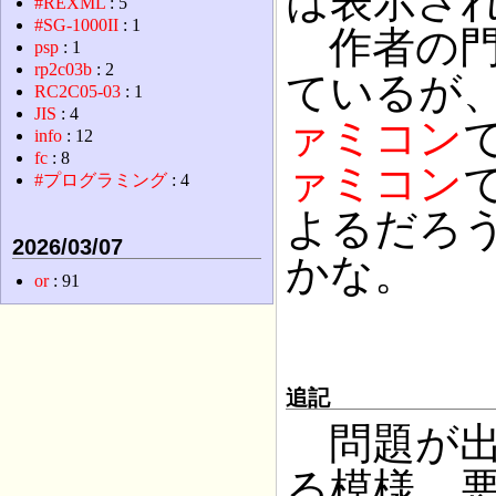
は表示さ
#REXML
: 5
#SG-1000II
: 1
作者の門
psp
: 1
rp2c03b
: 2
ているが、R
RC2C05-03
: 1
JIS
: 4
ァミコン
info
: 12
fc
: 8
ァミコン
#プログラミング
: 4
よるだろ
2026/03/07
かな。
or
: 91
追記
問題が出
る模様。