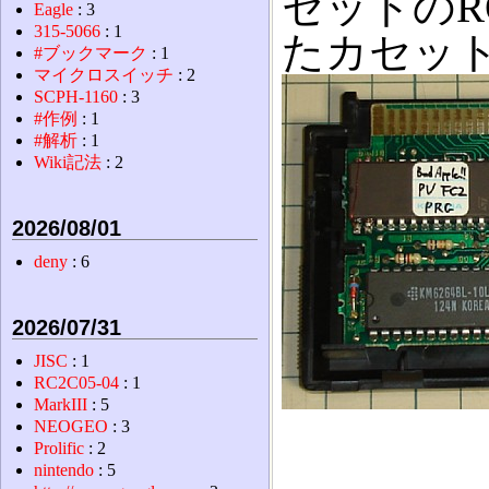
セットのR
Eagle
: 3
315-5066
: 1
たカセッ
#ブックマーク
: 1
マイクロスイッチ
: 2
SCPH-1160
: 3
#作例
: 1
#解析
: 1
Wiki記法
: 2
2026/08/01
deny
: 6
2026/07/31
JISC
: 1
RC2C05-04
: 1
MarkIII
: 5
NEOGEO
: 3
Prolific
: 2
nintendo
: 5