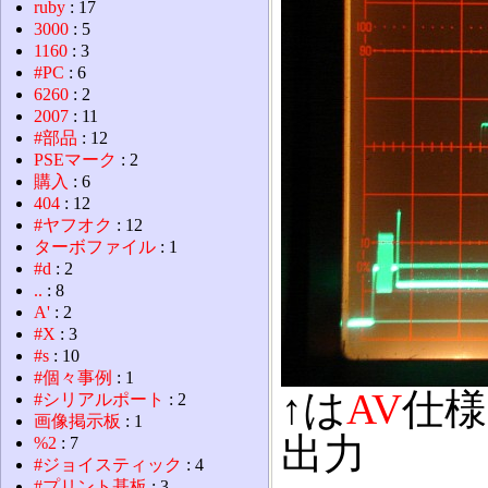
ruby
: 17
3000
: 5
1160
: 3
#PC
: 6
6260
: 2
2007
: 11
#部品
: 12
PSEマーク
: 2
購入
: 6
404
: 12
#ヤフオク
: 12
ターボファイル
: 1
#d
: 2
..
: 8
A'
: 2
#X
: 3
#s
: 10
#個々事例
: 1
↑は
AV
仕様
#シリアルポート
: 2
画像掲示板
: 1
出力
%2
: 7
#ジョイスティック
: 4
#プリント基板
: 3