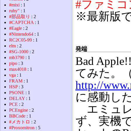
#ファミコ
#mixi
: 1
ruby"
: 1
※最新版
#部品取り
: 2
#CAPTCHA
: 1
#Eagle
: 2
#Nintendo64
: 1
RC2C05-99
: 1
elm
: 2
発端
#SG-1000
: 2
Bad Appl
mb3790
: 1
pipo
: 3
max4018
: 1
てみた。
vga
: 1
FRAM
: 1
http://www
HSP
: 3
PSONE
: 1
に感動し
DELAY
: 1
PCE
: 2
エミュレ
PCEngine
: 2
BBCode
: 1
ず、実機で
#メカトロ
: 2
#Proxomitron
: 5