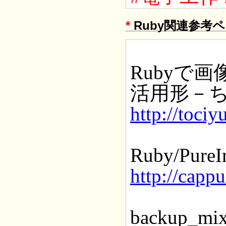
*
Ruby関連参考
Rubyで
活用形－
http://toci
Ruby/PureI
http://capp
backup_mix