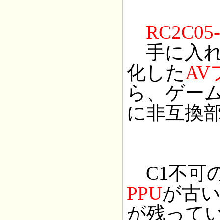
RC2C05-
手に入れ
化した
AV
ら、ゲー
に非互換
C1不可
PPU
が古
が残って