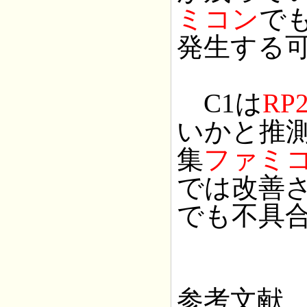
ミコン
で
発生する
C1は
RP
いかと推
集
ファミ
では改善さ
でも不具
参考文献