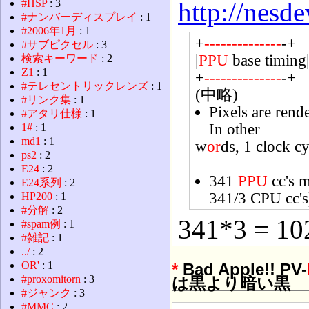
http://nes
#HSP
: 3
#ナンバーディスプレイ
: 1
#2006年1月
: 1
+
--
--
--
--
--
--
--
-+
#サブピクセル
: 3
|
PPU
base timing
検索キーワード
: 2
Z1
: 1
+
--
--
--
--
--
--
--
-+
#テレセントリックレンズ
: 1
(中略)
#リンク集
: 1
Pixels are rend
#アタリ仕様
: 1
In other
1#
: 1
md1
: 1
w
or
ds, 1 clock cy
ps2
: 2
E24
: 2
341
PPU
cc's m
E24系列
: 2
341/3 CPU cc's
HP200
: 1
#分解
: 2
341*3 = 10
#spam例
: 1
#雑記
: 1
../
: 2
OR'
: 1
*
Bad Apple!! PV-
#proxomitorn
: 3
は黒より暗い黒
#ジャンク
: 3
#MMC
: 2