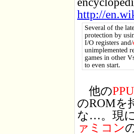
encyclopedi
http://en.w
Several of the la
protection by usi
I/O registers and/
unimplemented r
games in other Vs
to even start.
他の
PPU
のROM
な…。現
ァミコン