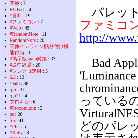
変換
: 7
パレット
RGB21
: 4
#資料
: 19
ファミコ
#ファミコン
: 7
#Web
: 45
http://www
#RandomNote
: 11
RandomNote
: 20
画像インライン貼り付け機
能付与
: 1
#掲示板spam対策
: 33
Bad Apple
#途中経過
: 20
#シンクロ連射
: 3
'Luminance 
6.2
: 12
spam
: 38
chrominan
rgb
: 37
rgb21
: 4
っている
プロキシ
: 6
#Proxomitorn
: 3
Virtur
ps
: 20
SS
: 41
どのパレ
#PIC
: 5
#Ruby
: 8