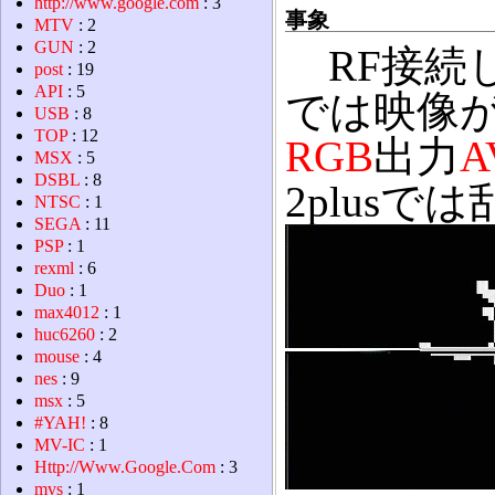
http://www.google.com
: 3
事象
MTV
: 2
GUN
: 2
RF接続
post
: 19
API
: 5
では映像
USB
: 8
TOP
: 12
RGB
出力
A
MSX
: 5
DSBL
: 8
2plusで
NTSC
: 1
SEGA
: 11
PSP
: 1
rexml
: 6
Duo
: 1
max4012
: 1
huc6260
: 2
mouse
: 4
nes
: 9
msx
: 5
#YAH!
: 8
MV-IC
: 1
Http://Www.Google.Com
: 3
mvs
: 1