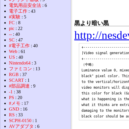
電気用品安全法
: 6
電子工作
: 43
#実験
: 5
黒より暗い黒
FC
: 8
pic
: 22
http://nes
--
: 40
SC
: 47
#電子工作
: 40
+-----------------------
Web
: 61
|Video signal generation
US
: 40
+-----------------------
Nintendo64
: 3
（中略）

ファミコン
: 13
Luminance value 0, mixe
RGB
: 37
black" pixel color. Thi
SCART
: 1
to the vertical/horizon
#部品調達
: 9
video monitors will dis
-1
: 38
this color for black (G
PS
: 20
what is happening is th
#メモ
: 17
what it thinks are extr
GND
: 16
damaging to the monitor
RS
: 33
SCPH-0150
: 1
AVアダプタ
: 6