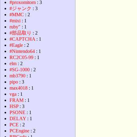
#proxomitorn
: 3
#ジャンク
: 3
#MMC
: 2
#mixi
: 1
ruby"
: 1
#部品取り
: 2
#CAPTCHA
: 1
#Eagle
: 2
#Nintendo64
: 1
RC2C05-99
: 1
elm
: 2
#SG-1000
: 2
mb3790
: 1
pipo
: 3
max4018
: 1
vga
: 1
FRAM
: 1
HSP
: 3
PSONE
: 1
DELAY
: 1
PCE
: 2
PCEngine
: 2
BBCode
: 1