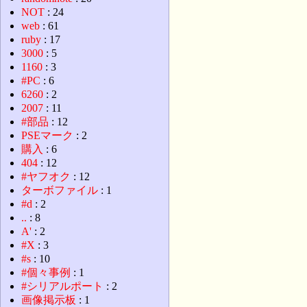
NOT
: 24
web
: 61
ruby
: 17
3000
: 5
1160
: 3
#PC
: 6
6260
: 2
2007
: 11
#部品
: 12
PSEマーク
: 2
購入
: 6
404
: 12
#ヤフオク
: 12
ターボファイル
: 1
#d
: 2
..
: 8
A'
: 2
#X
: 3
#s
: 10
#個々事例
: 1
#シリアルポート
: 2
画像掲示板
: 1