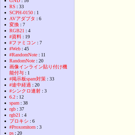
GND
: 16
RS
: 33
SCPH-0150
: 1
AVアダプタ
: 6
変換
: 7
RGB21
: 4
#資料
: 19
#ファミコン
: 7
#Web
: 45
#RandomNote
: 11
RandomNote
: 20
画像インライン貼り付け機
能付与
: 1
#掲示板spam対策
: 33
#途中経過
: 20
#シンクロ連射
: 3
6.2
: 12
spam
: 38
rgb
: 37
rgb21
: 4
プロキシ
: 6
#Proxomitorn
: 3
ps
: 20