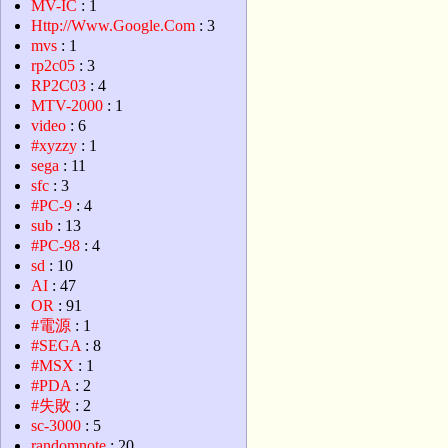
MV-IC
: 1
Http://Www.Google.Com
: 3
mvs
: 1
rp2c05
: 3
RP2C03
: 4
MTV-2000
: 1
video
: 6
#xyzzy
: 1
sega
: 11
sfc
: 3
#PC-9
: 4
sub
: 13
#PC-98
: 4
sd
: 10
AI
: 47
OR
: 91
#電源
: 1
#SEGA
: 8
#MSX
: 1
#PDA
: 2
#失敗
: 2
sc-3000
: 5
randomnote
: 20