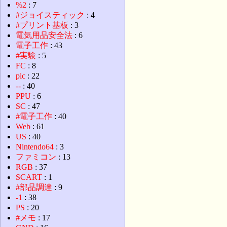
%2
: 7
#ジョイスティック
: 4
#プリント基板
: 3
電気用品安全法
: 6
電子工作
: 43
#実験
: 5
FC
: 8
pic
: 22
--
: 40
PPU
: 6
SC
: 47
#電子工作
: 40
Web
: 61
US
: 40
Nintendo64
: 3
ファミコン
: 13
RGB
: 37
SCART
: 1
#部品調達
: 9
-1
: 38
PS
: 20
#メモ
: 17