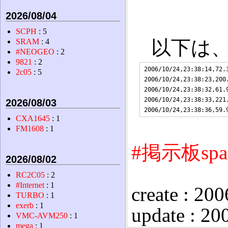
2026/08/04
SCPH
: 5
以下は、
SRAM
: 4
#NEOGEO
: 2
9821
: 2
2006/10/24,23:38:14,72.
2c05
: 5
2006/10/24,23:38:23,200
2006/10/24,23:38:32,61.
2006/10/24,23:38:33,221
2026/08/03
CXA1645
: 1
FM1608
: 1
#掲示板sp
2026/08/02
RC2C05
: 2
#Internet
: 1
create : 20
TURBO
: 1
exerb
: 1
update : 20
VMC-AVM250
: 1
mega
: 1