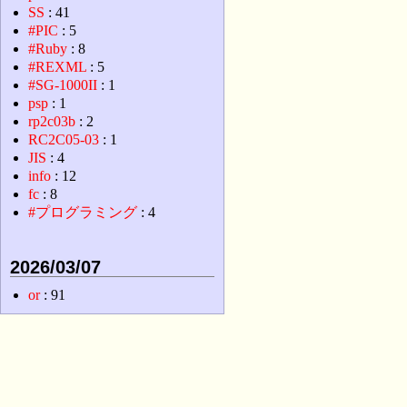
SS
: 41
#PIC
: 5
#Ruby
: 8
#REXML
: 5
#SG-1000II
: 1
psp
: 1
rp2c03b
: 2
RC2C05-03
: 1
JIS
: 4
info
: 12
fc
: 8
#プログラミング
: 4
2026/03/07
or
: 91