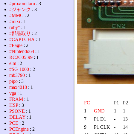
#proxomitorn
: 3
#ジャンク
: 3
#MMC
: 2
#mixi
: 1
ruby"
: 1
#部品取り
: 2
#CAPTCHA
: 1
#Eagle
: 2
#Nintendo64
: 1
RC2C05-99
: 1
elm
: 2
#SG-1000
: 2
mb3790
: 1
pipo
: 3
max4018
: 1
vga
: 1
FRAM
: 1
FC
P1
P2
HSP
: 3
1
GND
1
1
PSONE
: 1
DELAY
: 1
7
P1 D1
-
13
PCE
: 2
9
P1 CLK
-
14
PCEngine
: 2