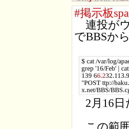
#掲示板sp
連投がウザイ
でBBSか
$ cat /var/log/ap
grep '16/Feb' | cat
139 6
6.2
32.113.9
"POST ttp://bak
x.net/BBS/BBS.c
2月16日
この範囲