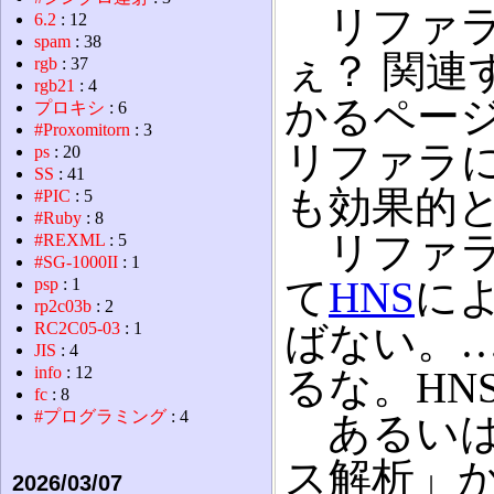
リファ
6.2
: 12
spam
: 38
ぇ？ 関連
rgb
: 37
rgb21
: 4
かるペー
プロキシ
: 6
#Proxomitorn
: 3
リファラ
ps
: 20
SS
: 41
も効果的
#PIC
: 5
#Ruby
: 8
リファラ
#REXML
: 5
#SG-1000II
: 1
て
HNS
に
psp
: 1
rp2c03b
: 2
RC2C05-03
: 1
ばない。…訂
JIS
: 4
info
: 12
るな。HN
fc
: 8
#プログラミング
: 4
あるいは
ス解析」
2026/03/07