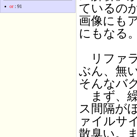
ているの
or
: 91
画像にも
にもなる
リファラ
ぶん、無いと
そんなバ
まず、繰
ス間隔が
ァイルサ
散臭い。