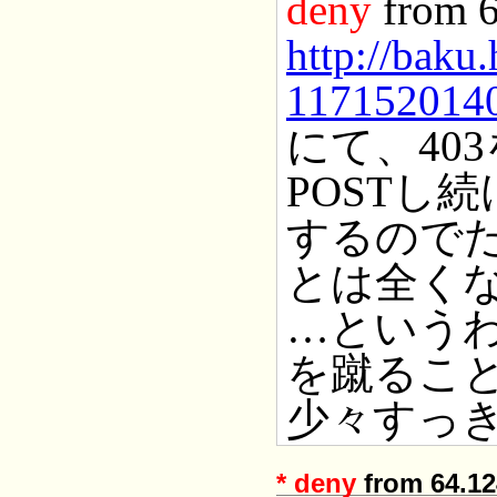
deny
from 
http://baku
1171520140
にて、40
POSTし
するので
とは全く
…というわ
を蹴ることに
少々すっ
*
deny
from 64.12