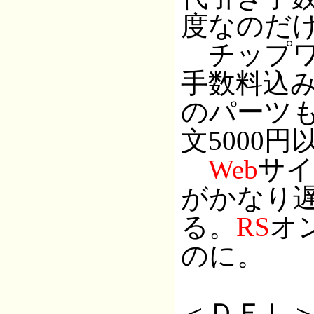
度なのだ
チップワ
手数料込み
のパーツ
文5000
Web
サイ
がかなり
る。
RS
オ
のに。
＜ＤＥＬ