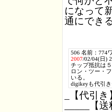
で何かと
になって
通にでき
506 名前：7
2007
/02/04(日) 
チップ抵抗は５
ロン・ツー・
いる。
digikeyも
_【代引き
_____【