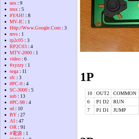
nes
: 9
msx
: 5
#YAH!
: 8
MV-IC
: 1
Http://Www.Google.Com
: 3
mvs
: 1
rp2c05
: 3
RP2C03
: 4
MTV-2000
: 1
video
: 6
#xyzzy
: 1
sega
: 11
1P
sfc
: 3
#PC-9
: 4
SC-3000
: 5
10
OUT2
COMMON
sub
: 13
6
P1 D2
RUN
#PC-98
: 4
sd
: 10
7
P1 D1
JUMP
BY
: 27
AI
: 47
OR
: 91
#電源
: 1