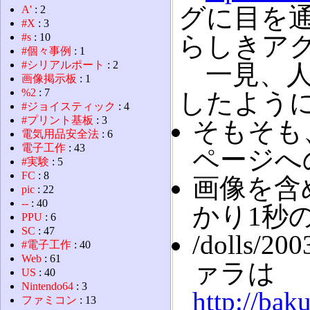
グに目を
A'
: 2
#X
: 3
#s
: 10
らしきア
#個々事例
: 1
#シリアルポート
: 2
一見、人
画像掲示板
: 1
%2
: 7
したよう
#ジョイスティック
: 4
#プリント基板
: 3
そもそも
電気用品安全法
: 6
電子工作
: 43
ページへ
#実験
: 5
FC
: 8
画像を含
pic
: 22
--
: 40
かり1秒
PPU
: 6
SC
: 47
/dolls
#電子工作
: 40
Web
: 61
ァラは
US
: 40
Nintendo64
: 3
http://bak
ファミコン
: 13