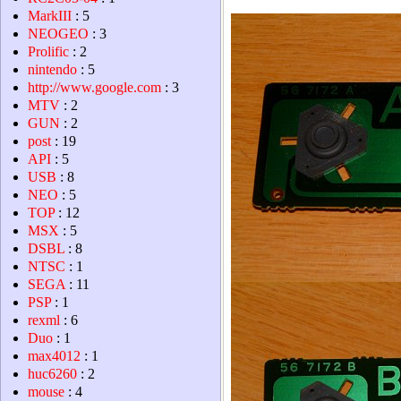
MarkIII
: 5
NEOGEO
: 3
Prolific
: 2
nintendo
: 5
http://www.google.com
: 3
MTV
: 2
GUN
: 2
post
: 19
API
: 5
USB
: 8
NEO
: 5
TOP
: 12
MSX
: 5
DSBL
: 8
NTSC
: 1
SEGA
: 11
PSP
: 1
rexml
: 6
Duo
: 1
max4012
: 1
huc6260
: 2
mouse
: 4