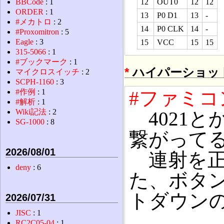
12
OUT0
12
12
BBCode
: 1
ORDER
: 1
13
P0 D1
13
-
#メカトロ
: 2
14
P0 CLK
14
-
#Proxomitron
: 5
Eagle
: 3
15
VCC
15
15
315-5066
: 1
#ブックマーク
: 1
*
ハイパーショッ
マイクロスイッチ
: 2
SCPH-1160
: 3
#作例
: 1
#ファミコ
#解析
: 1
Wiki記法
: 2
4021と
SG-1000
: 8
繋がって
2026/08/01
連射を正
deny
: 6
た、ボタン
トダウン
2026/07/31
JISC
: 1
RC2C05-04
: 1