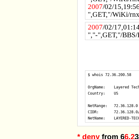
2007
/02/15,19:5
",GET,"/WiKi/rnx
2007
/02/17,01:1
","-",GET,"/BBS/
$ whois 72.36.200.58

OrgName:    Layered Tech
Country:    US

NetRange:   72.36.128.0 
CIDR:       72.36.128.0/
*
deny
from 6
6.2
3