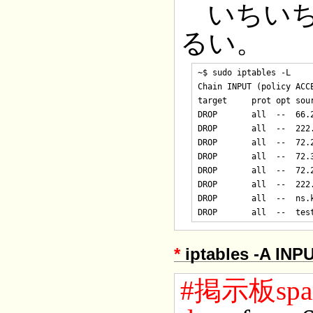
いちいち
るい。
~$ sudo iptables -L

Chain INPUT (policy ACCE
target     prot opt sour
DROP       all  --  66.2
DROP       all  --  222.
DROP       all  --  72.2
DROP       all  --  72.3
DROP       all  --  72.2
DROP       all  --  222.
DROP       all  --  ns.k
*
iptables -A INPU
#掲示板sp