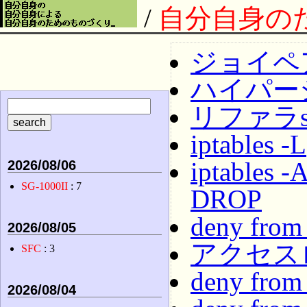
/
自分自身の
ジョイペ
ハイパー
リファラs
iptables -L
iptables -
2026/08/06
SG-1000II
: 7
DROP
deny from
2026/08/05
アクセスロ
SFC
: 3
deny from
2026/08/04