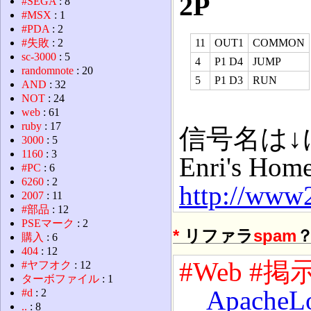
2P
#SEGA
: 8
#MSX
: 1
#PDA
: 2
#失敗
: 2
11
OUT1
COMMON
sc-3000
: 5
4
P1 D4
JUMP
randomnote
: 20
5
P1 D3
RUN
AND
: 32
NOT
: 24
web
: 61
ruby
: 17
信号名は↓
3000
: 5
1160
: 3
Enri's Hom
#PC
: 6
6260
: 2
http://www
2007
: 11
#部品
: 12
PSEマーク
: 2
*
リファラ
spam
購入
: 6
404
: 12
#Web
#掲
#ヤフオク
: 12
ターボファイル
: 1
ApacheL
#d
: 2
..
: 8