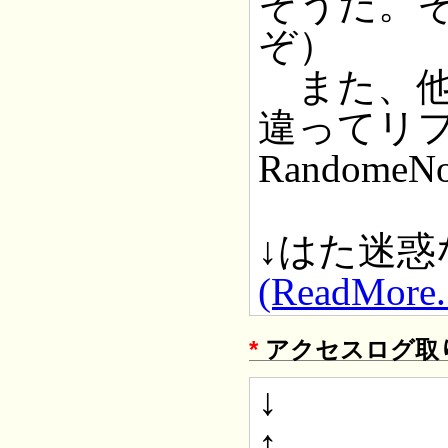
そうだ。
ぞ）
また、他
違ってリ
Randome
↓はた迷
(ReadMore..
*
アクセスログ取り
↓
↑