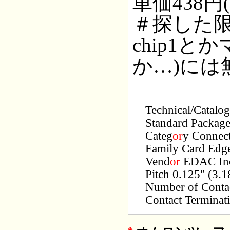
単価438円(
＃探した限り
chip1
か…)には
Technical/Catalog
Standard Package
Categ
or
y Connec
Family Card Edg
Vend
or
EDAC In
Pitch 0.125" (3.
Number of Conta
Contact Terminati