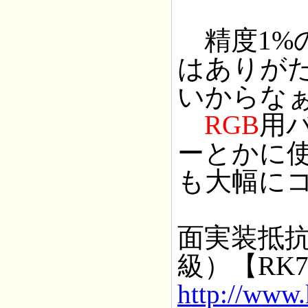
精度1%
はありが
いからな
RGB
用バ
ーとかに
も大幅に
面実装抵
級）【RK7
http://www.