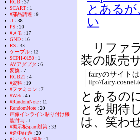
RGB
: 37
とあるが
SCART
: 1
#部品調達
: 9
い
-1
: 38
PS
: 20
#メモ
: 17
GND
: 16
リファラ
RS
: 33
ケーブル
: 12
装の販売
SCPH-0150
: 1
AVアダプタ
: 6
変換
: 7
fairyのサイ
RGB21
: 4
ttp://fairy.c
#資料
: 19
#ファミコン
: 7
とあるの
#Web
: 45
#RandomNote
: 11
とを期待
RandomNote
: 20
画像インライン貼り付け機
は、笑わ
能付与
: 1
#掲示板spam対策
: 33
#途中経過
: 20
#シンクロ連射
: 3