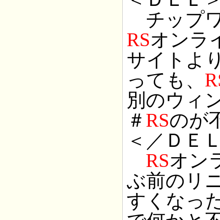
チップワ
RS
オンラ
サイトよ
っても、
R
別のウィン
＃
RS
のが
＜／ＤＥ
RS
オン
ぶ前のリ
すくなった。