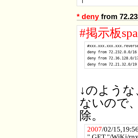
*
deny
from 72.23
#掲示板sp
#xxx.xxx.xxx.xxx.reverse
deny from 72.232.0.0/16

deny from 72.36.128.0/17
↓のよう
ないので、掲
除。
2007
/02/15,19:5
",GET,"/WiKi/rnx