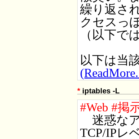
繰り返さ
クセスっ
（以下で
以下は当
(ReadMore..
*
iptables -L
#Web
#掲
迷惑なア
TCP/I