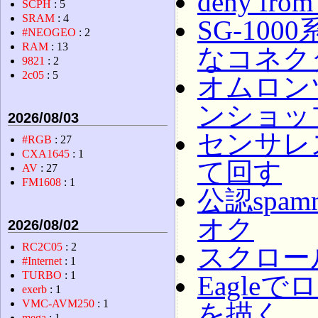
deny from
SCPH
: 5
SRAM
: 4
SG-10
#NEOGEO
: 2
RAM
: 13
なコネク
9821
: 2
2c05
: 5
オムロン
ンショッ
2026/08/03
センサレ
#RGB
: 27
CXA1645
: 1
て回す
AV
: 27
FM1608
: 1
公認spa
オク
2026/08/02
RC2C05
: 2
スクロー
#Internet
: 1
TURBO
: 1
Eagl
exerb
: 1
VMC-AVM250
: 1
を描く
mega
: 1