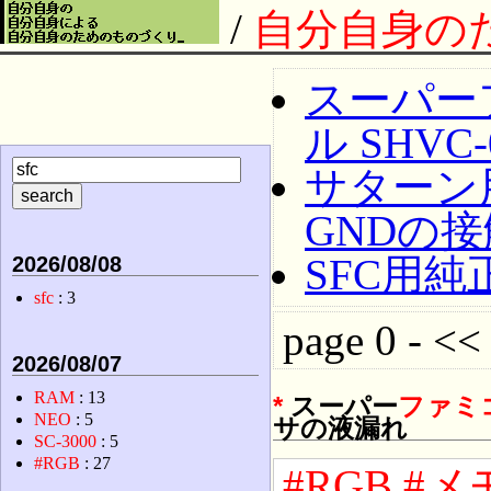
/
自分自身の
スーパー
ル SHV
サターン用
GNDの
SFC用
2026/08/08
sfc
: 3
page 0 - << 
2026/08/07
RAM
: 13
*
スーパー
ファミ
NEO
: 5
サの液漏れ
SC-3000
: 5
#RGB
: 27
#RGB
#メ