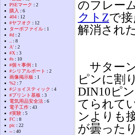
のフレー
PSEマーク
: 2
購入
: 6
クトZ
で接
404
: 12
#ヤフオク
: 12
解消され
ターボファイル
: 1
#d
: 2
..
: 8
A'
: 2
#X
: 3
#s
: 10
サターン
#個々事例
: 1
#シリアルポート
: 2
ピンに割
画像掲示板
: 1
%2
: 7
DIN10
#ジョイスティック
: 4
#プリント基板
: 3
てられて
電気用品安全法
: 6
電子工作
: 43
ンよりも
#実験
: 5
FC
: 8
が曇った
pic
: 22
--
: 40