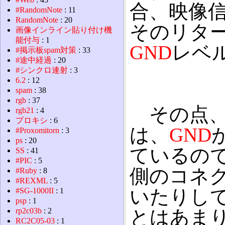
合、映像
#RandomNote
: 11
RandomNote
: 20
そのリタ
画像インライン貼り付け機
能付与
: 1
GND
レベ
#掲示板spam対策
: 33
#途中経過
: 20
#シンクロ連射
: 3
6.2
: 12
spam
: 38
rgb
: 37
その点、
rgb21
: 4
プロキシ
: 6
は、
GND
#Proxomitorn
: 3
ps
: 20
ているの
SS
: 41
#PIC
: 5
側のコネ
#Ruby
: 8
#REXML
: 5
いたりし
#SG-1000II
: 1
psp
: 1
rp2c03b
: 2
とはあま
RC2C05-03
: 1