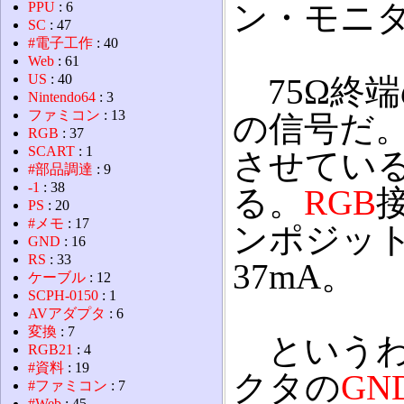
ン・モニ
PPU
: 6
SC
: 47
#電子工作
: 40
Web
: 61
US
: 40
75Ω終
Nintendo64
: 3
ファミコン
: 13
の信号だ。
RGB
: 37
SCART
: 1
させている
#部品調達
: 9
-1
: 38
る。
RGB
接
PS
: 20
#メモ
: 17
ンポジット
GND
: 16
RS
: 33
37mA。
ケーブル
: 12
SCPH-0150
: 1
AVアダプタ
: 6
変換
: 7
というわ
RGB21
: 4
#資料
: 19
クタの
GN
#ファミコン
: 7
#Web
: 45