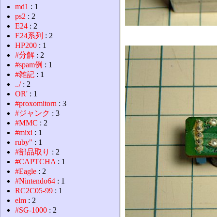
md1
: 1
ps2
: 2
E24
: 2
E24系列
: 2
HP200
: 1
#分解
: 2
#spam例
: 1
#雑記
: 1
../
: 2
OR'
: 1
#proxomitorn
: 3
#ジャンク
: 3
#MMC
: 2
#mixi
: 1
ruby"
: 1
#部品取り
: 2
#CAPTCHA
: 1
#Eagle
: 2
#Nintendo64
: 1
RC2C05-99
: 1
elm
: 2
#SG-1000
: 2