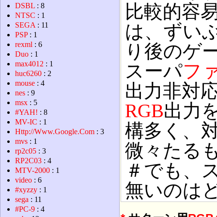
比較的容
DSBL
: 8
NTSC
: 1
は、ずい
SEGA
: 11
PSP
: 1
rexml
: 6
り後のゲー
Duo
: 1
max4012
: 1
スーパ
フ
huc6260
: 2
mouse
: 4
出力非対
nes
: 9
msx
: 5
RGB
出力
#YAH!
: 8
MV-IC
: 1
構多く、
Http://Www.Google.Com
: 3
mvs
: 1
微々たる
rp2c05
: 3
RP2C03
: 4
＃でも、ス
MTV-2000
: 1
video
: 6
無いのは
#xyzzy
: 1
sega
: 11
#PC-9
: 4