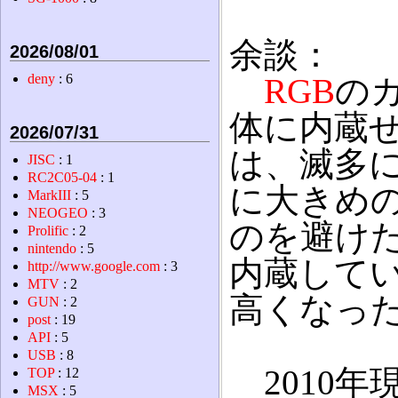
余談：
2026/08/01
deny
: 6
RGB
の
体に内蔵
2026/07/31
は、滅多
JISC
: 1
RC2C05-04
: 1
に大きめ
MarkIII
: 5
NEOGEO
: 3
のを避け
Prolific
: 2
nintendo
: 5
内蔵して
http://www.google.com
: 3
MTV
: 2
高くなっ
GUN
: 2
post
: 19
API
: 5
USB
: 8
2010年現
TOP
: 12
MSX
: 5