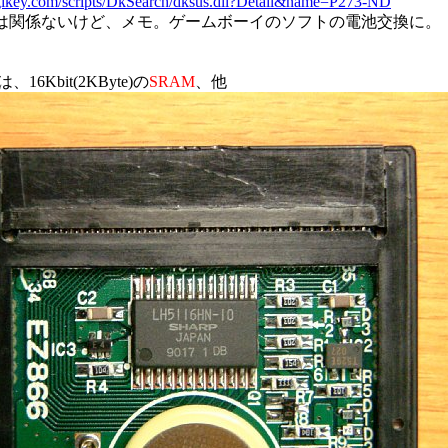
digikey.com/scripts/DkSearch/dksus.dll?Detail&name=P273-ND
とは関係ないけど、メモ。ゲームボーイのソフトの電池交換に。
6Kbit(2KByte)の
SRAM
、他