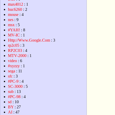
max4012
: 1
huc6260
: 2
mouse
: 4
nes
: 9
msx
: 5
#YAH!
: 8
MV-IC
: 1
Http://Www.Google.Com
: 3
rp2c05
: 3
RP2C03
: 4
MTV-2000
: 1
video
: 6
#xyzzy
: 1
sega
: 11
sfc
: 3
#PC-9
: 4
SC-3000
: 5
sub
: 13
#PC-98
: 4
sd
: 10
BY
: 27
AI
: 47