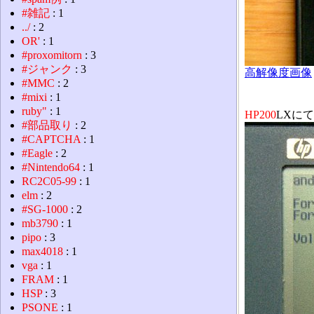
#雑記
: 1
../
: 2
OR'
: 1
#proxomitorn
: 3
#ジャンク
: 3
高解像度画像
#MMC
: 2
#mixi
: 1
ruby"
: 1
HP200
LXに
#部品取り
: 2
#CAPTCHA
: 1
#Eagle
: 2
#Nintendo64
: 1
RC2C05-99
: 1
elm
: 2
#SG-1000
: 2
mb3790
: 1
pipo
: 3
max4018
: 1
vga
: 1
FRAM
: 1
HSP
: 3
PSONE
: 1