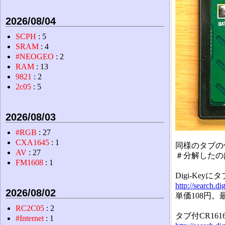
2026/08/04
SCPH
: 5
SRAM
: 4
#NEOGEO
: 2
RAM
: 13
9821
: 2
2c05
: 5
2026/08/03
#RGB
: 27
CXA1645
: 1
同様のタブの
AV
: 27
＃分解したの
FM1608
: 1
Digi-Key
http://search.
2026/08/02
単価108円。
RC2C05
: 2
タブ付CR16
#Internet
: 1