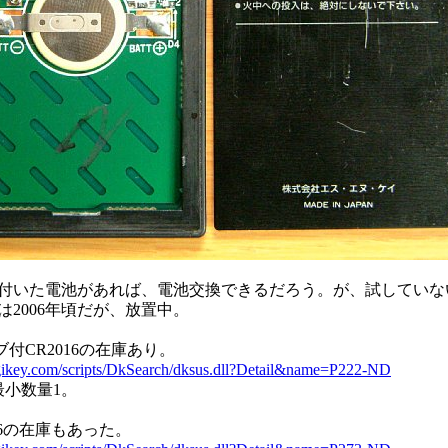
付いた電池があれば、電池交換できるだろう。が、試していな
は2006年頃だが、放置中。
にタブ付CR2016の在庫あり。
digikey.com/scripts/DkSearch/dksus.dll?Detail&name=P222-ND
最小数量1。
16の在庫もあった。