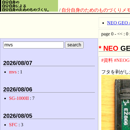
/
自分自身のためのものづくりメ
NEO GEO
page 0 - << : 0 
*
NEO
GE
#資料
#NEOG
2026/08/07
フタを剥がし
mvs
: 1
2026/08/06
SG-1000II
: 7
2026/08/05
SFC
: 3