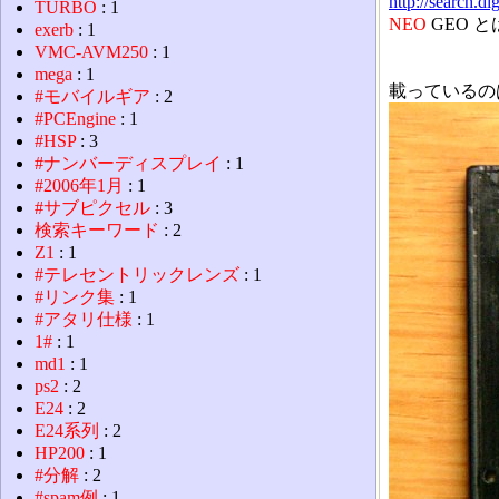
http://search.
TURBO
: 1
NEO
GEO 
exerb
: 1
VMC-AVM250
: 1
mega
: 1
載っているのは、1
#モバイルギア
: 2
#PCEngine
: 1
#HSP
: 3
#ナンバーディスプレイ
: 1
#2006年1月
: 1
#サブピクセル
: 3
検索キーワード
: 2
Z1
: 1
#テレセントリックレンズ
: 1
#リンク集
: 1
#アタリ仕様
: 1
1#
: 1
md1
: 1
ps2
: 2
E24
: 2
E24系列
: 2
HP200
: 1
#分解
: 2
#spam例
: 1