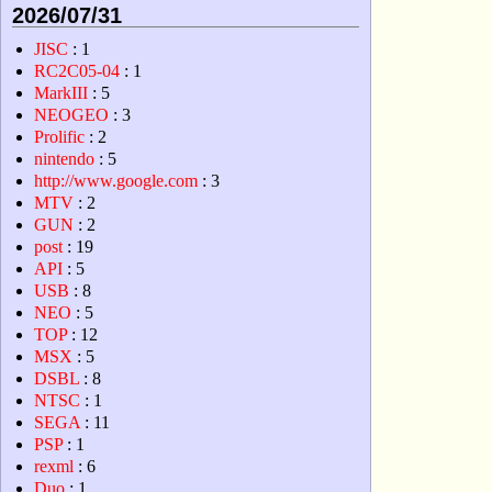
2026/07/31
JISC
: 1
RC2C05-04
: 1
MarkIII
: 5
NEOGEO
: 3
Prolific
: 2
nintendo
: 5
http://www.google.com
: 3
MTV
: 2
GUN
: 2
post
: 19
API
: 5
USB
: 8
NEO
: 5
TOP
: 12
MSX
: 5
DSBL
: 8
NTSC
: 1
SEGA
: 11
PSP
: 1
rexml
: 6
Duo
: 1