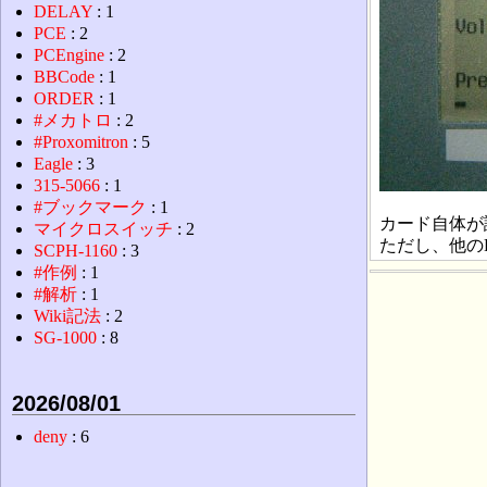
DELAY
: 1
PCE
: 2
PCEngine
: 2
BBCode
: 1
ORDER
: 1
#メカトロ
: 2
#Proxomitron
: 5
Eagle
: 3
315-5066
: 1
#ブックマーク
: 1
カード自体が
マイクロスイッチ
: 2
ただし、他のD
SCPH-1160
: 3
#作例
: 1
#解析
: 1
Wiki記法
: 2
SG-1000
: 8
2026/08/01
deny
: 6