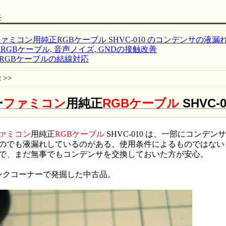
モ
ァミコン用純正RGBケーブル SHVC-010 のコンデンサの液漏
RGBケーブル, 音声ノイズ, GNDの接触改善
正RGBケーブルの結線対応
: >>
ー
ファミコン
用純正
RGB
ケーブル
SHVC
ァミコン
用純正
RGB
ケーブル
SHVC-010 は、一部にコンデ
でも液漏れしているのがある。使用条件によるものではない
で、まだ無事でもコンデンサを交換しておいた方が安心。
クコーナーで発掘した中古品。