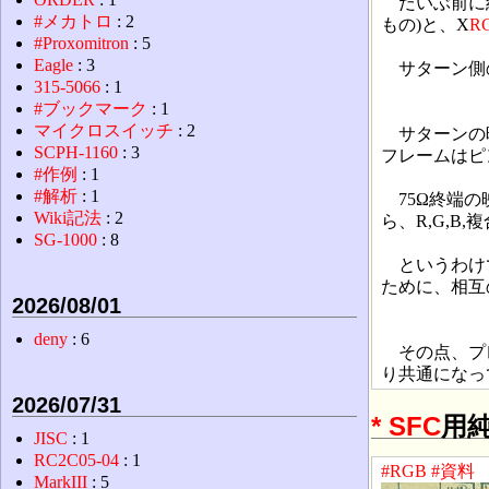
だいぶ前に
#メカトロ
: 2
もの)と、X
R
#Proxomitron
: 5
Eagle
: 3
サターン側の
315-5066
: 1
#ブックマーク
: 1
マイクロスイッチ
: 2
サターンの
SCPH-1160
: 3
フレームはピ
#作例
: 1
#解析
: 1
75Ω終端の
Wiki記法
: 2
ら、R,G,B
SG-1000
: 8
というわけ
ために、相互
2026/08/01
deny
: 6
その点、プ
り共通になっ
2026/07/31
*
SFC
用
JISC
: 1
RC2C05-04
: 1
#RGB
#資料
MarkIII
: 5