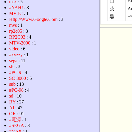
白
A
msx
: 5
#YAH!
: 8
茶
A
MV-IC
: 1
黒
+
Http://Www.Google.Com
: 3
mvs
: 1
rp2c05
: 3
RP2C03
: 4
MTV-2000
: 1
video
: 6
#xyzzy
: 1
sega
: 11
sfc
: 3
#PC-9
: 4
SC-3000
: 5
sub
: 13
#PC-98
: 4
sd
: 10
BY
: 27
AI
: 47
OR
: 91
#電源
: 1
#SEGA
: 8
#MSX
: 1