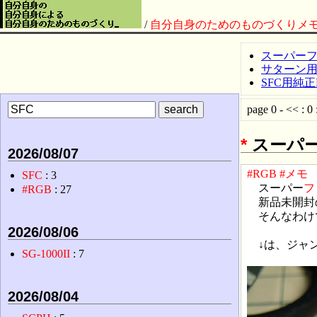
/
自分自身のためのものづくりメ
スーパーフ
サターン用
SFC用純
page 0 - << : 0 
*
スーパ
2026/08/07
#RGB
#メモ
SFC
: 3
スーパー
フ
#RGB
: 27
新品未開封の
そんなわけ
2026/08/06
↓は、ジャン
SG-1000II
: 7
2026/08/04