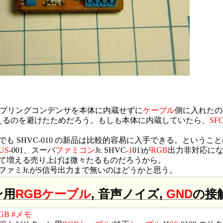
プリングコンデンサを本体に内蔵せずに
ケーブル
側に入れたの
えるのを避けたためだろう。もしも本体に内蔵していたら、
SF
在でも SHVC-010 の新品は比較的容易に入手できる。という
US
-001、スーパ
ファミコン
Jr. SHVC
-1
01)が
RGB
出力非対応に
て増える売り上げは微々たるものだろうから。
ファミJr.がS信号出力まで無いのはどうかと思う。
ン用
RGB
ケーブル
, 音声ノイズ,
GND
の接
GB
#メモ