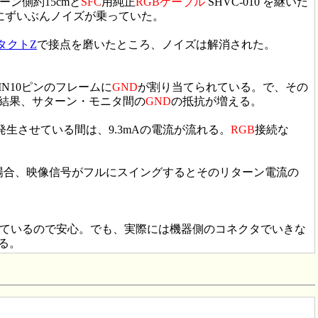
サターン側約15cmと
SFC
用純正
RGB
ケーブル
SHVC-010 を継いだ
声にずいぶんノイズが乗っていた。
タクトZ
で接点を磨いたところ、ノイズは解消された。
N10ピンのフレームに
GND
が割り当てられている。で、その
結果、サターン・モニタ間の
GND
の抵抗が増える。
生させている間は、9.3mAの電流が流れる。
RGB
接続な
場合、映像信号がフルにスイングするとそのリターン電流の
で分けられているので安心。でも、実際には機器側のコネクタでいきな
る。