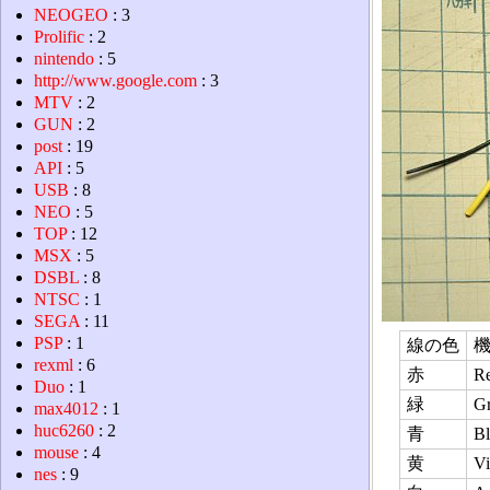
NEOGEO
: 3
Prolific
: 2
nintendo
: 5
http://www.google.com
: 3
MTV
: 2
GUN
: 2
post
: 19
API
: 5
USB
: 8
NEO
: 5
TOP
: 12
MSX
: 5
DSBL
: 8
NTSC
: 1
SEGA
: 11
PSP
: 1
線の色
rexml
: 6
赤
R
Duo
: 1
緑
G
max4012
: 1
huc6260
: 2
青
Bl
mouse
: 4
黄
V
nes
: 9