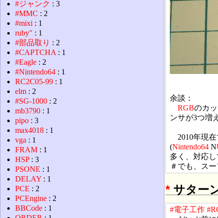
#ジャンク
: 3
#MMC
: 2
#mixi
: 1
ruby"
: 1
#部品取り
: 2
#CAPTCHA
: 1
#Eagle
: 2
#Nintendo64
: 1
RC2C05-99
: 1
elm
: 2
余談：
#SG-1000
: 2
RGB
のカッ
mb3790
: 1
ンサが3つ増
pipo
: 3
max4018
: 1
2010年現
vga
: 1
(
Nintendo64
N
FRAM
: 1
多く、対応し
HSP
: 3
＃でも、スー
PSONE
: 1
DELAY
: 1
*
サター
PCE
: 2
PCEngine
: 2
BBCode
: 1
#電子工作
#R
ORDER
: 1