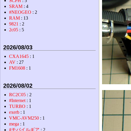
SCPH
: 5
SRAM
: 4
#NEOGEO
: 2
RAM
: 13
9821
: 2
2c05
: 5
2026/08/03
CXA1645
: 1
AV
: 27
FM1608
: 1
2026/08/02
RC2C05
: 2
#Internet
: 1
TURBO
: 1
exerb
: 1
VMC-AVM250
: 1
mega
: 1
#モバイルギア
: 2