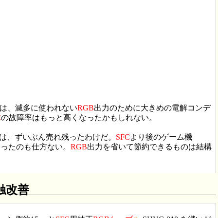
は、滅多に使われない
RGB
出力のために大きめの電解コンデ
C
の故障率はもっと高くなったかもしれない。
ことは、ずいぶん売れ残ったわけだ。
SFC
より後のゲーム機
なったのも仕方ない。
RGB
出力を省いて節約できるものは結構
触改善