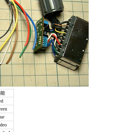
機能
ed
reen
ue
ideo