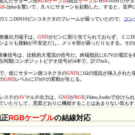
組んだサターン用
RGB
ケーブル
(純正
ケーブル
H
SS
-0109 の
GB
-2plusを繋いで、久々にサターンを起動した。すると、音
ミニDIN10ピンコネクタのフレームが曇っていたので、
コン
映像出力端子は、
GND
がピンに割り当てられておらず、ミニDI
ンよりも接触が不安定だし、メッキ部が曇ったりもする。その
映像信号は、比較的大電流の信号だ。終端抵抗に0.7Vの電圧を発
,複合同期(コンポジットビデオ信号)の4本で、計37mA。
で、仮にサターン側コネクタの
GND
に1Ωの抵抗が挿入された
の
GND
レベルに37mVの変動が生じる。
レステの
AV
マルチ出力は、
GND
が
RGB
,Video,Audio
ていたりして、意図どおりに機能することはあまりない気もす
純正
RGB
ケーブル
の結線対応