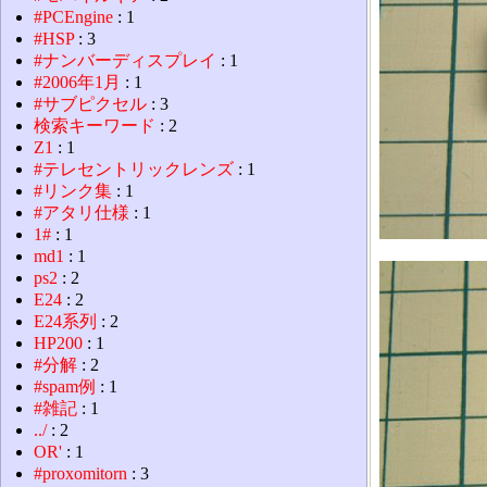
#PCEngine
: 1
#HSP
: 3
#ナンバーディスプレイ
: 1
#2006年1月
: 1
#サブピクセル
: 3
検索キーワード
: 2
Z1
: 1
#テレセントリックレンズ
: 1
#リンク集
: 1
#アタリ仕様
: 1
1#
: 1
md1
: 1
ps2
: 2
E24
: 2
E24系列
: 2
HP200
: 1
#分解
: 2
#spam例
: 1
#雑記
: 1
../
: 2
OR'
: 1
#proxomitorn
: 3