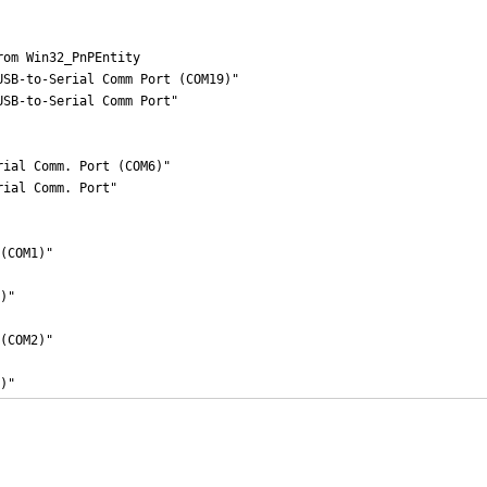
rom Win32_PnPEntity

USB-to-Serial Comm Port (COM19)"

USB-to-Serial Comm Port"

rial Comm. Port (COM6)"

rial Comm. Port"

OM1)"

"

OM2)"
