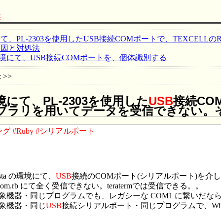
モ
環境にて、PL-2303を使用したUSB接続COMポートで、TEXC
原因と対処法
ws環境にて、USB接続COMポートを、個体識別する
: >>
環境にて、PL-2303を使用した
USB
接続CO
ブラリを用いてデータを受信できない。
ング
#Ruby
#シリアルポート
ista の環境にて、
USB
接続のCOMポート(シリアルポート)を介
ncom.rb にて全く受信できない。teratermでは受信できる。。
機器・同じプログラムでも、レガシーな COM1 に繋いだな
象機器・同じ
USB
接続シリアルポート・同じプログラムで、Win