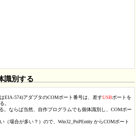
体識別する
確にはEIA-574)アダプタのCOMポート番号は、差す
USB
ポートを
困る。
る。ならば当然、自作プログラムでも個体識別し、COMポー
場合が多い？）ので、Win32_PnPEntity からCOMポート