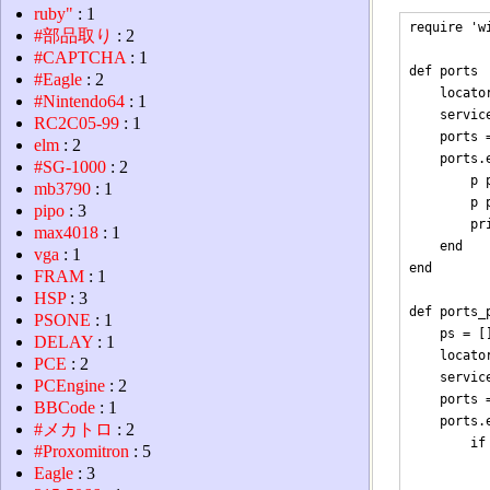
ruby"
: 1
require 'wi
#部品取り
: 2
#CAPTCHA
: 1
def ports

#Eagle
: 2
    locato
#Nintendo64
: 1
    servic
RC2C05-99
: 1
    ports 
elm
: 2
    ports.e
#SG-1000
: 2
        p p
mb3790
: 1
        p 
pipo
: 3
        pri
max4018
: 1
    end

vga
: 1
end

FRAM
: 1
HSP
: 3
def ports_p
PSONE
: 1
    ps = []
DELAY
: 1
    locato
PCE
: 2
    servic
PCEngine
: 2
    ports 
BBCode
: 1
    ports.e
#メカトロ
: 2
        if
#Proxomitron
: 5
          
Eagle
: 3
          