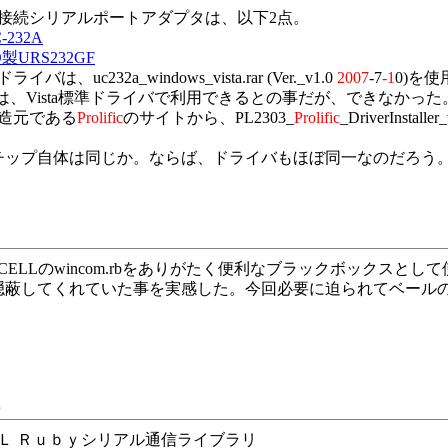
接続シリアルポートアダプタは、以下2点。
-232A
製URS232GF
バは、uc232a_windows_vista.rar (Ver._v1.0
2007
-7
-1
0)を使
GFは、Vista標準ドライバで利用できるとの事だが、できなかった
造元である
Prolific
のサイトから、PL2303_
Prolific
_DriverInsta
ップ自体は同じか。ならば、ドライバもほぼ同一なのだろう
CELLのwincom.rbをありがたく便利なブラックボックス
蔽してくれていた事を実感した。今回必要に迫られてベールの下
ジ
Ｌ Ｒｕｂｙシリアル通信ライブラリ