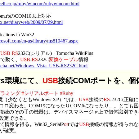
cell.co.jp/ruby/wincom/rubywincom.html
wincom.rbのCOM10以上対応
ax.net/diaryweb/2009/07/29.html
cations in Win32
crosoft.com/en-us/library/ms810467.aspx
/
USB
-
RS
232C(シリアル) - Tomocha WikiPlus
sta で動く、
USB
-
RS
232C
変換
ケーブル
情報
omocha.net/Windows_Vista_USB-RS232C.html
ws環境にて、
USB
接続COMポートを、個
グラミング
#シリアルポート
#Ruby
境（少なくともWindows XP）では、
USB
接続の
RS
-232C(正
コロ変わる。COM19になったりCOM6になったり…。とても
接続のその手の機器は、デバイスマネージャ上で個体識別でき
設定できる。
報を得る。Win32_SerialP
or
tでは
USB
接続の情報が得られない（
が確実。