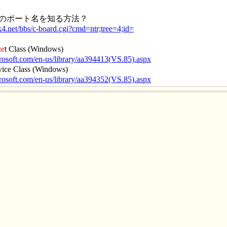
のポート名を知る方法？
k4.net/bbs/c-board.cgi?cmd=ntr;tree=4;id=
or
t Class (Windows)
crosoft.com/en-us/library/aa394413(VS.85).aspx
ce Class (Windows)
crosoft.com/en-us/library/aa394352(VS.85).aspx