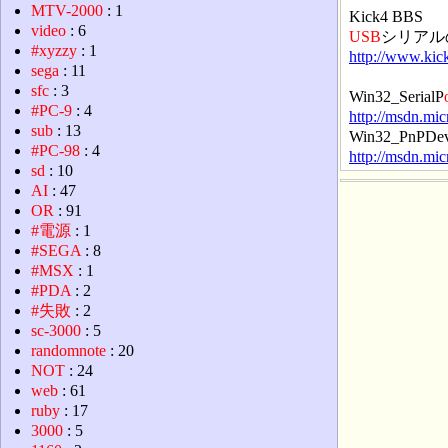
MTV-2000
: 1
Kick4 BBS
video
: 6
USB
シリアル
#xyzzy
: 1
http://www.kic
sega
: 11
sfc
: 3
Win32_SerialP
#PC-9
: 4
http://msdn.mi
sub
: 13
Win32_PnPDevi
#PC-98
: 4
http://msdn.mi
sd
: 10
AI
: 47
OR
: 91
#電源
: 1
#SEGA
: 8
#MSX
: 1
#PDA
: 2
#失敗
: 2
sc-3000
: 5
randomnote
: 20
NOT
: 24
web
: 61
ruby
: 17
3000
: 5