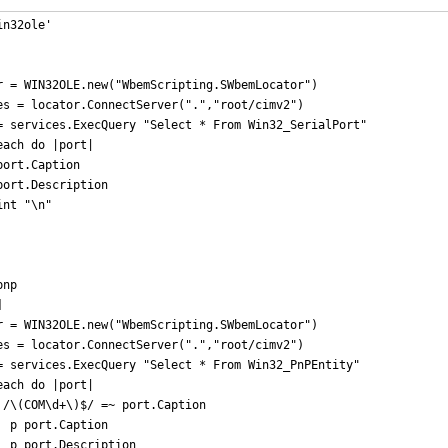
n32ole'

r = WIN32OLE.new("WbemScripting.SWbemLocator")

es = locator.ConnectServer(".","root/cimv2")

= services.ExecQuery "Select * From Win32_SerialPort"

ach do |port|

ort.Caption

port.Description

nt "\n"

np



r = WIN32OLE.new("WbemScripting.SWbemLocator")

es = locator.ConnectServer(".","root/cimv2")

= services.ExecQuery "Select * From Win32_PnPEntity"

ach do |port|

 /\(COM\d+\)$/ =~ port.Caption

  p port.Caption

  p port.Description
