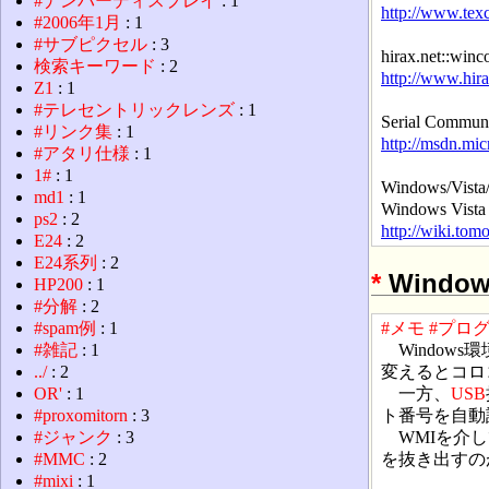
#ナンバーディスプレイ
: 1
http://www.tex
#2006年1月
: 1
#サブピクセル
: 3
hirax.net::
検索キーワード
: 2
http://www.hir
Z1
: 1
#テレセントリックレンズ
: 1
Serial Communi
#リンク集
: 1
http://msdn.mi
#アタリ仕様
: 1
1#
: 1
Windows/Vista
md1
: 1
Windows Vi
ps2
: 2
http://wiki.t
E24
: 2
E24系列
: 2
*
Windo
HP200
: 1
#分解
: 2
#spam例
: 1
#メモ
#プロ
#雑記
: 1
Windows環
../
: 2
変えるとコロ
OR'
: 1
一方、
USB
#proxomitorn
: 3
ト番号を自動
#ジャンク
: 3
WMIを介して情
#MMC
: 2
を抜き出すの
#mixi
: 1