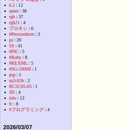
6.2
: 12
spam
: 38
rgb
: 37
rgb21
: 4
プロキシ
: 6
#Proxomitorn
: 3
ps
: 20
SS
: 41
#PIC
: 5
#Ruby
: 8
#REXML
: 5
#SG-1000II
: 1
psp
: 1
rp2c03b
: 2
RC2C05-03
: 1
JIS
: 4
info
: 12
fc
: 8
#プログラミング
: 4
2026/03/07