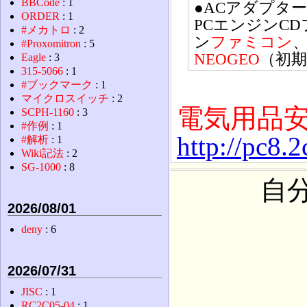
BBCode
: 1
●ACアダプタ
ORDER
: 1
PCエンジンC
#メカトロ
: 2
ン
ファミコン
#Proxomitron
: 5
NEOGEO
（初
Eagle
: 3
315-5066
: 1
#ブックマーク
: 1
マイクロスイッチ
: 2
電気用品
SCPH-1160
: 3
#作例
: 1
http://pc8.
#解析
: 1
Wiki記法
: 2
SG-1000
: 8
自
2026/08/01
deny
: 6
2026/07/31
JISC
: 1
RC2C05-04
: 1