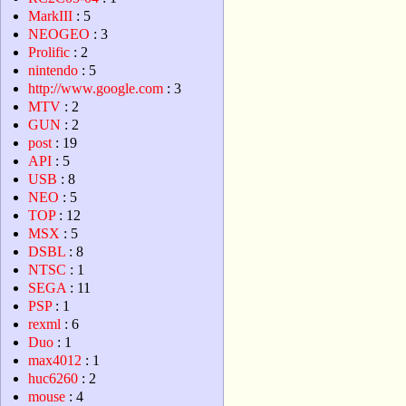
MarkIII
: 5
NEOGEO
: 3
Prolific
: 2
nintendo
: 5
http://www.google.com
: 3
MTV
: 2
GUN
: 2
post
: 19
API
: 5
USB
: 8
NEO
: 5
TOP
: 12
MSX
: 5
DSBL
: 8
NTSC
: 1
SEGA
: 11
PSP
: 1
rexml
: 6
Duo
: 1
max4012
: 1
huc6260
: 2
mouse
: 4