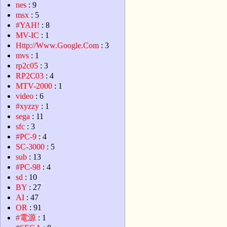
nes
: 9
msx
: 5
#YAH!
: 8
MV-IC
: 1
Http://Www.Google.Com
: 3
mvs
: 1
rp2c05
: 3
RP2C03
: 4
MTV-2000
: 1
video
: 6
#xyzzy
: 1
sega
: 11
sfc
: 3
#PC-9
: 4
SC-3000
: 5
sub
: 13
#PC-98
: 4
sd
: 10
BY
: 27
AI
: 47
OR
: 91
#電源
: 1