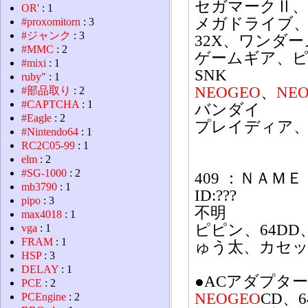
セガマークⅡ
OR'
: 1
メガドライブ、
#proxomitorn
: 3
#ジャンク
: 3
32X、ワンダ
#MMC
: 2
ゲームギア、
#mixi
: 1
SNK
ruby"
: 1
NEOGEO
、
NE
#部品取り
: 2
#CAPTCHA
: 1
バンダイ
#Eagle
: 2
プレイディア
#Nintendo64
: 1
RC2C05-99
: 1
elm
: 2
#SG-1000
: 2
409 ：ＮＡＭＥ Ｏ
mb3790
: 1
ID:???
pipo
: 3
不明
max4018
: 1
ピピン、64D
vga
: 1
FRAM
: 1
ゅう太、カセ
HSP
: 3
DELAY
: 1
●ACアダプタ
PCE
: 2
NEOGEO
CD、6
PCEngine
: 2