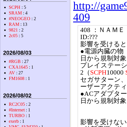
http://game
SCPH
: 5
SRAM
: 4
409
#NEOGEO
: 2
RAM
: 13
408 ：ＮＡＭＥ Ｏ
9821
: 2
2c05
: 5
ID:???
影響を受ける
●電源内臓の物（
2026/08/03
日から規制対象
#RGB
: 27
プレイステー
CXA1645
: 1
2（
SCPH
10000
AV
: 27
セガサターン、
FM1608
: 1
ーザーアクテ
●ACアダプター
2026/08/02
日から規制対象
RC2C05
: 2
#Internet
: 1
TURBO
: 1
影響を受けな
exerb
: 1
VMC-AVM250
: 1