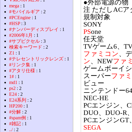
●外部電源の物
mega
: 1
注 ただしACア
#モバイルギア
: 2
規制対象
#PCEngine
: 1
SONY
#HSP
: 3
#ナンバーディスプレイ
: 1
PS
one
#2006年1月
: 1
任天堂
#サブピクセル
: 3
TVゲーム6、T
検索キーワード
: 2
ファミコン
、
Z1
: 1
#テレセントリックレンズ
: 1
ン
、NEW
ファ
#リンク集
: 1
ゲームボーイ
#アタリ仕様
: 1
スーパー
ファ
1#
: 1
ビュー
md1
: 1
ps2
: 2
ニンテンドー6
E24
: 2
NEC-HE
E24系列
: 2
PCエンジン、CD
HP200
: 1
DUO、DUO-R
#分解
: 2
#spam例
: 1
PCエンジンGT
#雑記
: 1
SEGA
../
: 2