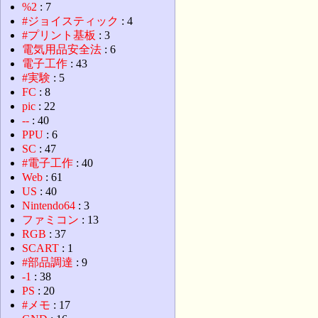
%2
: 7
#ジョイスティック
: 4
#プリント基板
: 3
電気用品安全法
: 6
電子工作
: 43
#実験
: 5
FC
: 8
pic
: 22
--
: 40
PPU
: 6
SC
: 47
#電子工作
: 40
Web
: 61
US
: 40
Nintendo64
: 3
ファミコン
: 13
RGB
: 37
SCART
: 1
#部品調達
: 9
-1
: 38
PS
: 20
#メモ
: 17