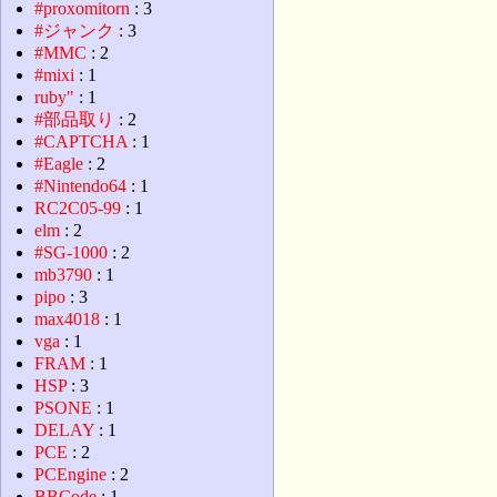
#proxomitorn
: 3
#ジャンク
: 3
#MMC
: 2
#mixi
: 1
ruby"
: 1
#部品取り
: 2
#CAPTCHA
: 1
#Eagle
: 2
#Nintendo64
: 1
RC2C05-99
: 1
elm
: 2
#SG-1000
: 2
mb3790
: 1
pipo
: 3
max4018
: 1
vga
: 1
FRAM
: 1
HSP
: 3
PSONE
: 1
DELAY
: 1
PCE
: 2
PCEngine
: 2
BBCode
: 1