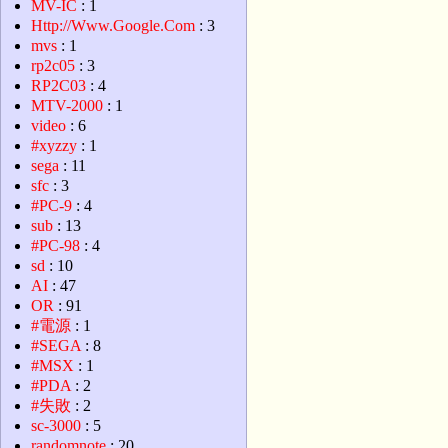
MV-IC
: 1
Http://Www.Google.Com
: 3
mvs
: 1
rp2c05
: 3
RP2C03
: 4
MTV-2000
: 1
video
: 6
#xyzzy
: 1
sega
: 11
sfc
: 3
#PC-9
: 4
sub
: 13
#PC-98
: 4
sd
: 10
AI
: 47
OR
: 91
#電源
: 1
#SEGA
: 8
#MSX
: 1
#PDA
: 2
#失敗
: 2
sc-3000
: 5
randomnote
: 20