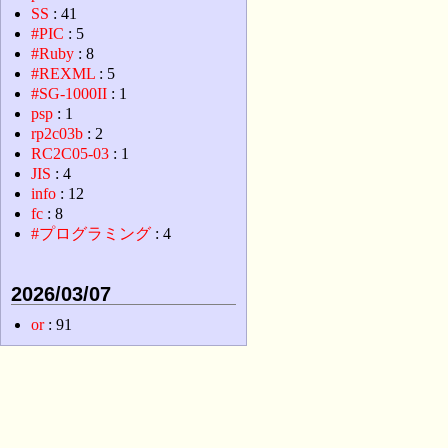
SS
: 41
#PIC
: 5
#Ruby
: 8
#REXML
: 5
#SG-1000II
: 1
psp
: 1
rp2c03b
: 2
RC2C05-03
: 1
JIS
: 4
info
: 12
fc
: 8
#プログラミング
: 4
2026/03/07
or
: 91