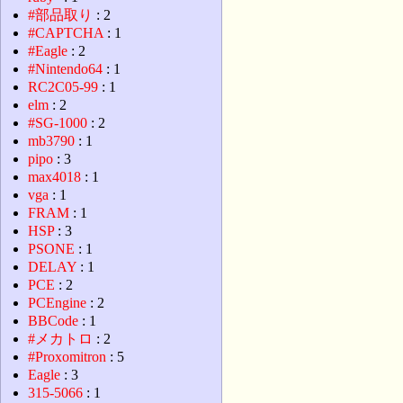
#部品取り
: 2
#CAPTCHA
: 1
#Eagle
: 2
#Nintendo64
: 1
RC2C05-99
: 1
elm
: 2
#SG-1000
: 2
mb3790
: 1
pipo
: 3
max4018
: 1
vga
: 1
FRAM
: 1
HSP
: 3
PSONE
: 1
DELAY
: 1
PCE
: 2
PCEngine
: 2
BBCode
: 1
#メカトロ
: 2
#Proxomitron
: 5
Eagle
: 3
315-5066
: 1