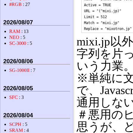
#RGB
: 27
Active = TRUE

URL = "(^mixi.jp)"

Limit = 512

2026/08/07
Match = "mixi.jp"

RAM
: 13
NEO
: 5
mixi.jp
SC-3000
: 5
字列を片
2026/08/06
いう力業
SG-1000II
: 7
※単純に
で、Java
2026/08/05
SFC
: 3
通用しな
＃悪用の
2026/08/04
思うが、
SCPH
: 5
SRAM
: 4