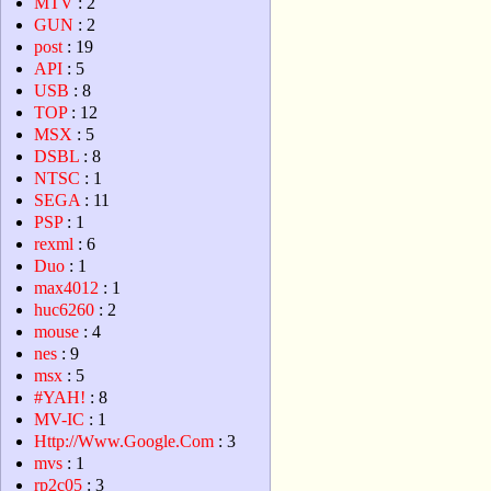
MTV
: 2
GUN
: 2
post
: 19
API
: 5
USB
: 8
TOP
: 12
MSX
: 5
DSBL
: 8
NTSC
: 1
SEGA
: 11
PSP
: 1
rexml
: 6
Duo
: 1
max4012
: 1
huc6260
: 2
mouse
: 4
nes
: 9
msx
: 5
#YAH!
: 8
MV-IC
: 1
Http://Www.Google.Com
: 3
mvs
: 1
rp2c05
: 3