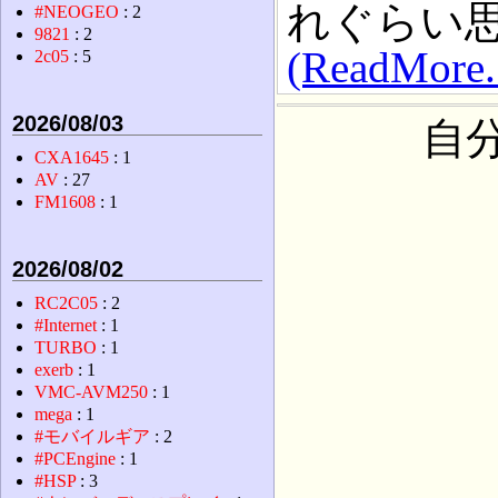
れぐらい
#NEOGEO
: 2
9821
: 2
(ReadMore..
2c05
: 5
2026/08/03
自
CXA1645
: 1
AV
: 27
FM1608
: 1
2026/08/02
RC2C05
: 2
#Internet
: 1
TURBO
: 1
exerb
: 1
VMC-AVM250
: 1
mega
: 1
#モバイルギア
: 2
#PCEngine
: 1
#HSP
: 3