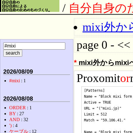
/
自分自身の
mixi外
page 0 - << 
*
mixi外からmi
2026/08/09
Proxomit
or
#mixi
: 1
[Patterns]

Name = "Block mixi form 
2026/08/08
Active = TRUE

ORDER
: 1
URL = "(^mixi.jp)"

BY
: 27
Limit = 512

AND
: 32
Match = "59.106.41."

')
: 4
ケーブル
: 12
Name = "Block mixi form 