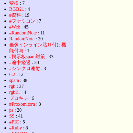
変換
: 7
RGB21
: 4
#資料
: 19
#ファミコン
: 7
#Web
: 45
#RandomNote
: 11
RandomNote
: 20
画像インライン貼り付け機
能付与
: 1
#掲示板spam対策
: 33
#途中経過
: 20
#シンクロ連射
: 3
6.2
: 12
spam
: 38
rgb
: 37
rgb21
: 4
プロキシ
: 6
#Proxomitorn
: 3
ps
: 20
SS
: 41
#PIC
: 5
#Ruby
: 8