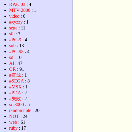
RP2C03
: 4
MTV-2000
: 1
video
: 6
#xyzzy
: 1
sega
: 11
sfc
: 3
#PC-9
: 4
sub
: 13
#PC-98
: 4
sd
: 10
AI
: 47
OR
: 91
#電源
: 1
#SEGA
: 8
#MSX
: 1
#PDA
: 2
#失敗
: 2
sc-3000
: 5
randomnote
: 20
NOT
: 24
web
: 61
ruby
: 17