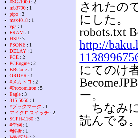
#SG-1000
: 2
されたので、
mb3790
: 1
pipo
: 3
にした。
max4018
: 1
vga
: 1
robots.tx
FRAM
: 1
HSP
: 3
http://baku
PSONE
: 1
DELAY
: 1
1138996756
PCE
: 2
PCEngine
: 2
にてのけ
BBCode
: 1
ORDER
: 1
Become
#メカトロ
: 2
#Proxomitron
: 5
ー。
Eagle
: 3
315-5066
: 1
ちなみに、r
#ブックマーク
: 1
マイクロスイッチ
: 2
読んでる
SCPH-1160
: 3
#作例
: 1
#解析
: 1
Wiki記法
: 2