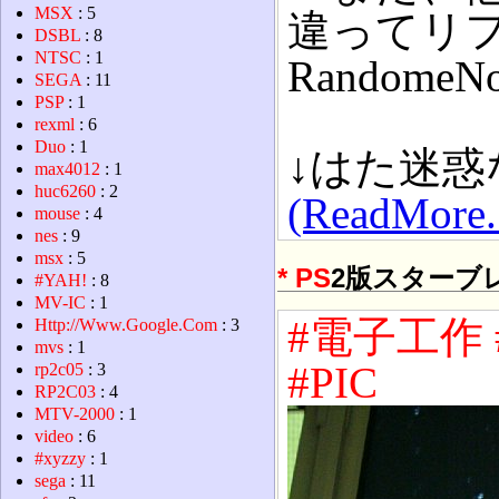
MSX
: 5
違ってリ
DSBL
: 8
NTSC
: 1
Randome
SEGA
: 11
PSP
: 1
rexml
: 6
Duo
: 1
↓はた迷
max4012
: 1
huc6260
: 2
(ReadMore..
mouse
: 4
nes
: 9
msx
: 5
*
PS
2版スターブ
#YAH!
: 8
MV-IC
: 1
#電子工作
Http://Www.Google.Com
: 3
mvs
: 1
#PIC
rp2c05
: 3
RP2C03
: 4
MTV-2000
: 1
video
: 6
#xyzzy
: 1
sega
: 11