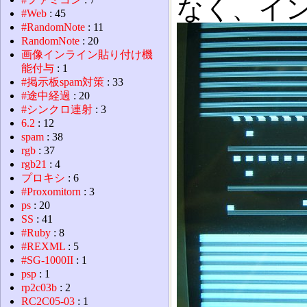
なく、イ
#Web
: 45
#RandomNote
: 11
RandomNote
: 20
画像インライン貼り付け機
能付与
: 1
#掲示板spam対策
: 33
#途中経過
: 20
#シンクロ連射
: 3
6.2
: 12
spam
: 38
rgb
: 37
rgb21
: 4
プロキシ
: 6
#Proxomitorn
: 3
ps
: 20
SS
: 41
#Ruby
: 8
#REXML
: 5
#SG-1000II
: 1
psp
: 1
rp2c03b
: 2
RC2C05-03
: 1