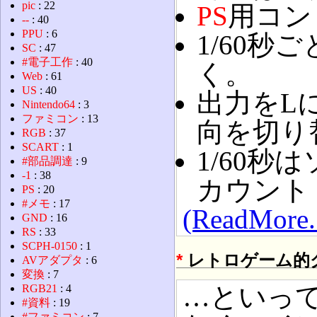
pic
: 22
PS
用コン
--
: 40
PPU
: 6
1/60秒
SC
: 47
#電子工作
: 40
く。
Web
: 61
US
: 40
出力をL
Nintendo64
: 3
ファミコン
: 13
向を切り替
RGB
: 37
SCART
: 1
1/60
#部品調達
: 9
-1
: 38
カウント
PS
: 20
#メモ
: 17
(ReadMore..
GND
: 16
RS
: 33
SCPH-0150
: 1
*
レトロゲーム的
AVアダプタ
: 6
変換
: 7
…といっ
RGB21
: 4
#資料
: 19
#ファミコン
: 7