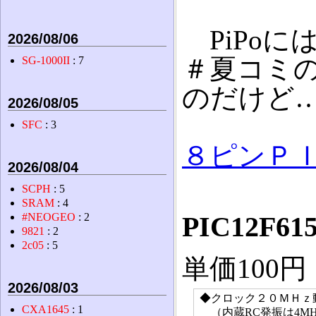
PiPoに
2026/08/06
＃夏コミ
SG-1000II
: 7
のだけど
2026/08/05
SFC
: 3
８ピンＰ
2026/08/04
SCPH
: 5
SRAM
: 4
PIC12F61
#NEOGEO
: 2
9821
: 2
2c05
: 5
単価100円
2026/08/03
◆クロック２０ＭＨｚ
CXA1645
: 1
（内蔵RC発振は4MHz,