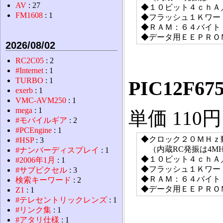
AV
: 27
◆１０ビット４ｃｈＡ
FM1608
: 1
◆フラッシュ１Ｋワー
◆ＲＡＭ：６４バイト
◆データ用ＥＥＰＲＯ
2026/08/02
RC2C05
: 2
#Internet
: 1
TURBO
: 1
PIC12F67
exerb
: 1
VMC-AVM250
: 1
mega
: 1
単価 110
#モバイルギア
: 2
#PCEngine
: 1
◆クロック２０ＭＨｚ
#HSP
: 3
（内蔵RC発振は4MH
#ナンバーディスプレイ
: 1
◆１０ビット４ｃｈＡ
#2006年1月
: 1
◆フラッシュ１Ｋワー
#サブピクセル
: 3
◆ＲＡＭ：６４バイト
検索キーワード
: 2
◆データ用ＥＥＰＲＯ
Z1
: 1
#テレセントリックレンズ
: 1
#リンク集
: 1
#アタリ仕様
: 1