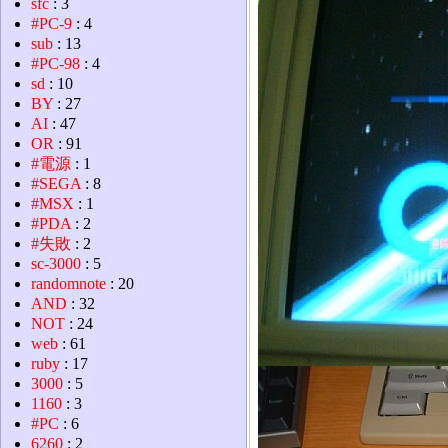
sfc
: 3
#PC-9
: 4
sub
: 13
#PC-98
: 4
sd
: 10
BY
: 27
AI
: 47
OR
: 91
#電源
: 1
#SEGA
: 8
#MSX
: 1
#PDA
: 2
#失敗
: 2
sc-3000
: 5
randomnote
: 20
AND
: 32
NOT
: 24
web
: 61
ruby
: 17
3000
: 5
1160
: 3
#PC
: 6
6260
: 2