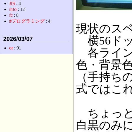
JIS
: 4
info
: 12
fc
: 8
#プログラミング
: 4
現状のス
横56ドッ
2026/03/07
or
: 91
各ライン
色・背景
（手持ちのP
式ではこ
ちょっと
白黒のみ