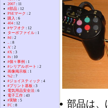
2007
: 11
#部品
: 12
PSEマーク
: 2
購入
: 6
404
: 12
#ヤフオク
: 12
ターボファイル
: 1
#d
: 2
..
: 8
A'
: 2
#X
: 3
#s
: 10
#個々事例
: 1
#シリアルポート
: 2
画像掲示板
: 1
%2
: 7
#ジョイスティック
: 4
#プリント基板
: 3
電気用品安全法
: 6
電子工作
: 43
#実験
: 5
部品は、ほ
FC
: 8