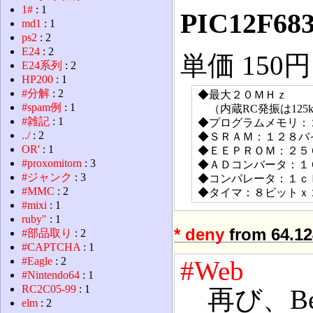
1#
: 1
PIC12F68
md1
: 1
ps2
: 2
E24
: 2
単価 150円
E24系列
: 2
HP200
: 1
#分解
: 2
◆最大２０ＭＨｚ
#spam例
: 1
（内蔵RC発振は125k
#雑記
: 1
◆プログラムメモリ：
../
: 2
◆ＳＲＡＭ：１２８バ
OR'
: 1
◆ＥＥＰＲＯＭ：２５
#proxomitorn
: 3
◆ＡＤコンバータ：１
#ジャンク
: 3
◆コンパレータ：１ｃ
#MMC
: 2
◆タイマ：８ビットｘ
#mixi
: 1
ruby"
: 1
*
deny
from 64.12
#部品取り
: 2
#CAPTCHA
: 1
#Eagle
: 2
#Web
#Nintendo64
: 1
RC2C05-99
: 1
再び、Be
elm
: 2