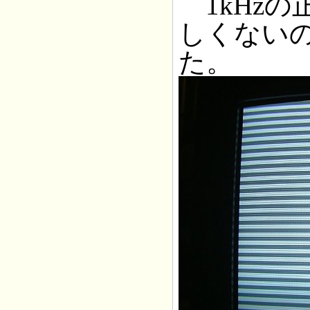
1kHzの
しくない
た。