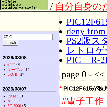
/
自分自身の
PIC12
deny from
PS2版
レトロゲ
PIC + 
2026/08/08
#PIC
: 5
ケーブル
: 12
page 0 - << 
#RGB
: 27
*
PIC12F615が
2026/08/07
RAM
: 13
#電子工作
NEO
: 5
SC-3000
: 5