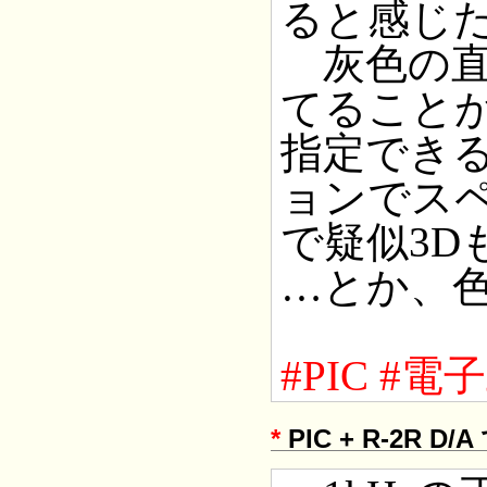
ると感じ
灰色の直
てること
指定でき
ョンでス
で疑似3D
…とか、
#PIC
#電
*
PIC + R-2R D