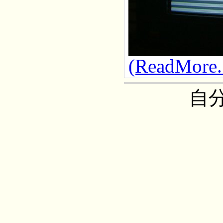
(ReadMore..
自