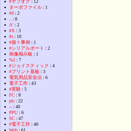
#ヤフオク
: 12
ターボファイル
: 1
#d
: 2
..
: 8
A'
: 2
#X
: 3
#s
: 10
#個々事例
: 1
#シリアルポート
: 2
画像掲示板
: 1
%2
: 7
#ジョイスティック
: 4
#プリント基板
: 3
電気用品安全法
: 6
電子工作
: 43
#実験
: 5
FC
: 8
pic
: 22
--
: 40
PPU
: 6
SC
: 47
#電子工作
: 40
Web
: 61