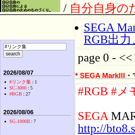
/
自分自身の
SEGA 
RGB出力
page 0 - << 
2026/08/07
*
SEGA
MarkIII
・
#リンク集
: 1
#RGB
#メ
SC-3000
: 5
#RGB
: 27
2026/08/06
SEGA
MARK
SG-1000II
: 7
http://bto8