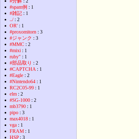
#分解
: 2
#spam例
: 1
#雑記
: 1
../
: 2
OR'
: 1
#proxomitorn
: 3
#ジャンク
: 3
#MMC
: 2
#mixi
: 1
ruby"
: 1
#部品取り
: 2
#CAPTCHA
: 1
#Eagle
: 2
#Nintendo64
: 1
RC2C05-99
: 1
elm
: 2
#SG-1000
: 2
mb3790
: 1
pipo
: 3
max4018
: 1
vga
: 1
FRAM
: 1
HSP
: 3