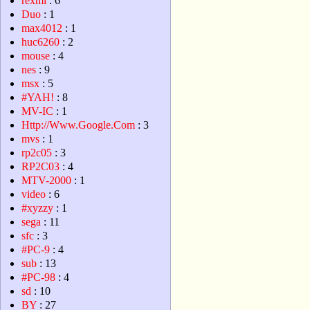
rexml
: 6
Duo
: 1
max4012
: 1
huc6260
: 2
mouse
: 4
nes
: 9
msx
: 5
#YAH!
: 8
MV-IC
: 1
Http://Www.Google.Com
: 3
mvs
: 1
rp2c05
: 3
RP2C03
: 4
MTV-2000
: 1
video
: 6
#xyzzy
: 1
sega
: 11
sfc
: 3
#PC-9
: 4
sub
: 13
#PC-98
: 4
sd
: 10
BY
: 27