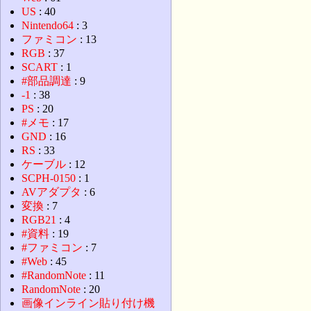
US
: 40
Nintendo64
: 3
ファミコン
: 13
RGB
: 37
SCART
: 1
#部品調達
: 9
-1
: 38
PS
: 20
#メモ
: 17
GND
: 16
RS
: 33
ケーブル
: 12
SCPH-0150
: 1
AVアダプタ
: 6
変換
: 7
RGB21
: 4
#資料
: 19
#ファミコン
: 7
#Web
: 45
#RandomNote
: 11
RandomNote
: 20
画像インライン貼り付け機