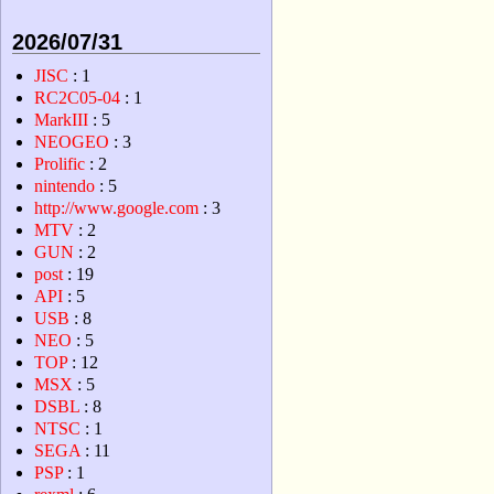
2026/07/31
JISC
: 1
RC2C05-04
: 1
MarkIII
: 5
NEOGEO
: 3
Prolific
: 2
nintendo
: 5
http://www.google.com
: 3
MTV
: 2
GUN
: 2
post
: 19
API
: 5
USB
: 8
NEO
: 5
TOP
: 12
MSX
: 5
DSBL
: 8
NTSC
: 1
SEGA
: 11
PSP
: 1