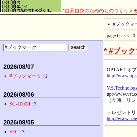
/
自分自身のためのものづくりメ
#ブックマ
page 0 - << : 0 
*
#ブッ
2026/08/07
OPTART
http://www.opta
#ブックマーク
: 1
V.S.Technolog
2026/08/06
ttp://www.vst.c
（今時、リン
SG-1000II
: 7
テレセントリ
http://www.sens
2026/08/05
SFC
: 3