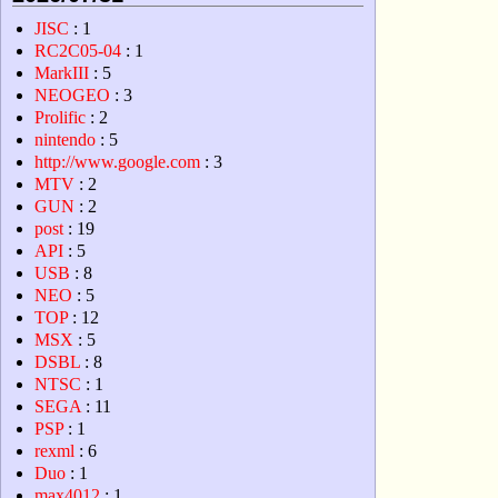
JISC
: 1
RC2C05-04
: 1
MarkIII
: 5
NEOGEO
: 3
Prolific
: 2
nintendo
: 5
http://www.google.com
: 3
MTV
: 2
GUN
: 2
post
: 19
API
: 5
USB
: 8
NEO
: 5
TOP
: 12
MSX
: 5
DSBL
: 8
NTSC
: 1
SEGA
: 11
PSP
: 1
rexml
: 6
Duo
: 1
max4012
: 1