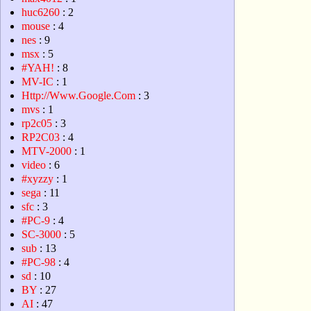
huc6260
: 2
mouse
: 4
nes
: 9
msx
: 5
#YAH!
: 8
MV-IC
: 1
Http://Www.Google.Com
: 3
mvs
: 1
rp2c05
: 3
RP2C03
: 4
MTV-2000
: 1
video
: 6
#xyzzy
: 1
sega
: 11
sfc
: 3
#PC-9
: 4
SC-3000
: 5
sub
: 13
#PC-98
: 4
sd
: 10
BY
: 27
AI
: 47