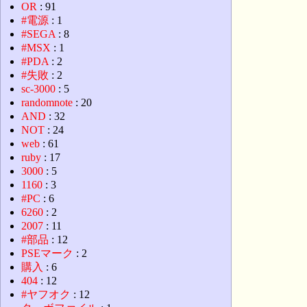
OR
: 91
#電源
: 1
#SEGA
: 8
#MSX
: 1
#PDA
: 2
#失敗
: 2
sc-3000
: 5
randomnote
: 20
AND
: 32
NOT
: 24
web
: 61
ruby
: 17
3000
: 5
1160
: 3
#PC
: 6
6260
: 2
2007
: 11
#部品
: 12
PSEマーク
: 2
購入
: 6
404
: 12
#ヤフオク
: 12