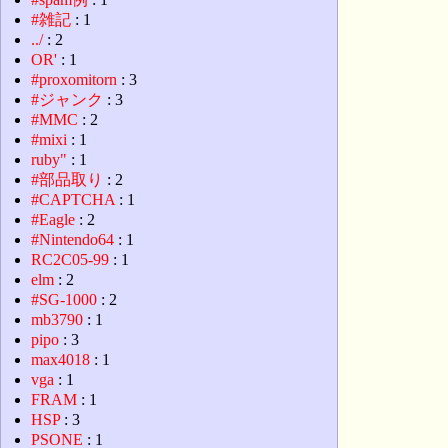
#雑記
: 1
../
: 2
OR'
: 1
#proxomitorn
: 3
#ジャンク
: 3
#MMC
: 2
#mixi
: 1
ruby"
: 1
#部品取り
: 2
#CAPTCHA
: 1
#Eagle
: 2
#Nintendo64
: 1
RC2C05-99
: 1
elm
: 2
#SG-1000
: 2
mb3790
: 1
pipo
: 3
max4018
: 1
vga
: 1
FRAM
: 1
HSP
: 3
PSONE
: 1