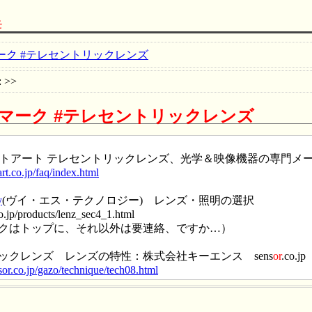
モ
ーク #テレセントリックレンズ
: >>
クマーク
#テレセントリックレンズ
 オプトアート テレセントリックレンズ、光学＆映像機器の専門メ
rt.co.jp/faq/index.html
y
(ヴイ・エス・テクノロジー) レンズ・照明の選択
o.jp/products/lenz_sec4_1.html
クはトップに、それ以外は要連絡、ですか…）
ックレンズ レンズの特性：株式会社キーエンス sens
or
.co.jp
or.co.jp/gazo/technique/tech08.html