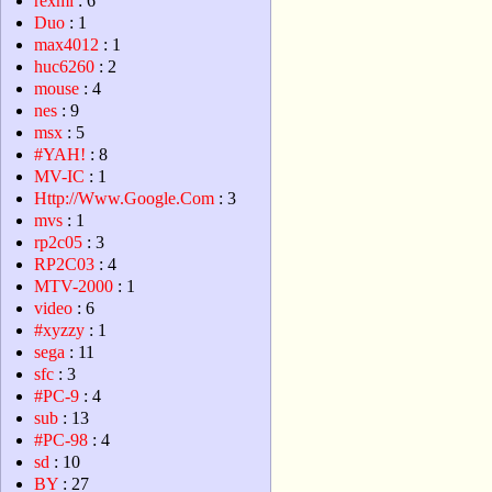
rexml
: 6
Duo
: 1
max4012
: 1
huc6260
: 2
mouse
: 4
nes
: 9
msx
: 5
#YAH!
: 8
MV-IC
: 1
Http://Www.Google.Com
: 3
mvs
: 1
rp2c05
: 3
RP2C03
: 4
MTV-2000
: 1
video
: 6
#xyzzy
: 1
sega
: 11
sfc
: 3
#PC-9
: 4
sub
: 13
#PC-98
: 4
sd
: 10
BY
: 27