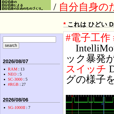
/
自分自身の
*
これは ひどい D
#電子工作
IntelliMo
ック暴発
2026/08/07
スイッチ
D
RAM
: 13
NEO
: 5
グの様子
SC-3000
: 5
#RGB
: 27
2026/08/06
SG-1000II
: 7