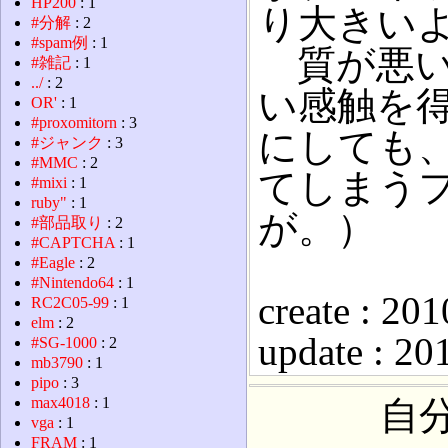
HP200
: 1
り大きい
#分解
: 2
#spam例
: 1
質が悪い
#雑記
: 1
../
: 2
い感触を
OR'
: 1
#proxomitorn
: 3
にしても
#ジャンク
: 3
#MMC
: 2
てしまう
#mixi
: 1
ruby"
: 1
が。）
#部品取り
: 2
#CAPTCHA
: 1
#Eagle
: 2
#Nintendo64
: 1
create : 20
RC2C05-99
: 1
elm
: 2
update : 20
#SG-1000
: 2
mb3790
: 1
pipo
: 3
max4018
: 1
自
vga
: 1
FRAM
: 1