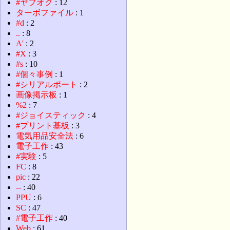
#ヤフオク
: 12
ターボファイル
: 1
#d
: 2
..
: 8
A'
: 2
#X
: 3
#s
: 10
#個々事例
: 1
#シリアルポート
: 2
画像掲示板
: 1
%2
: 7
#ジョイスティック
: 4
#プリント基板
: 3
電気用品安全法
: 6
電子工作
: 43
#実験
: 5
FC
: 8
pic
: 22
--
: 40
PPU
: 6
SC
: 47
#電子工作
: 40
Web
: 61