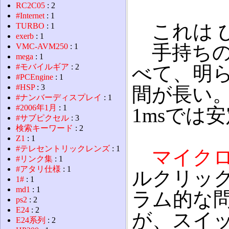
RC2C05
: 2
#Internet
: 1
これは 
TURBO
: 1
exerb
: 1
手持ちの
VMC-AVM250
: 1
mega
: 1
#モバイルギア
: 2
べて、明
#PCEngine
: 1
#HSP
: 3
間が長い。
#ナンバーディスプレイ
: 1
#2006年1月
: 1
1msでは
#サブピクセル
: 3
検索キーワード
: 2
Z1
: 1
#テレセントリックレンズ
: 1
マイク
#リンク集
: 1
#アタリ仕様
: 1
ルクリッ
1#
: 1
md1
: 1
ラム的な
ps2
: 2
E24
: 2
が、スイ
E24系列
: 2