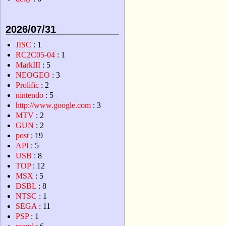
2026/07/31
JISC
: 1
RC2C05-04
: 1
MarkIII
: 5
NEOGEO
: 3
Prolific
: 2
nintendo
: 5
http://www.google.com
: 3
MTV
: 2
GUN
: 2
post
: 19
API
: 5
USB
: 8
TOP
: 12
MSX
: 5
DSBL
: 8
NTSC
: 1
SEGA
: 11
PSP
: 1